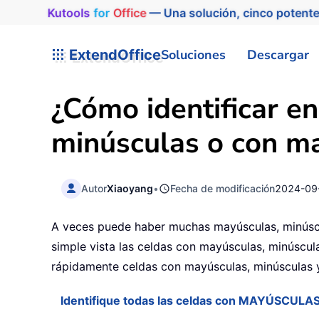
Kutools
for
Office
— Una solución, cinco potente
ExtendOffice
Soluciones
Descargar
¿Cómo identificar en
minúsculas o con ma
Autor
Xiaoyang
•
Fecha de modificación
2024-09
A veces puede haber muchas mayúsculas, minúscul
simple vista las celdas con mayúsculas, minúscula
rápidamente celdas con mayúsculas, minúsculas y
Identifique todas las celdas con MAYÚSCULAS 