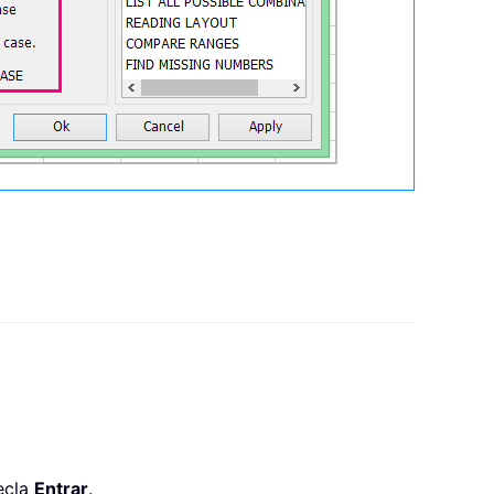
ecla
Entrar
.