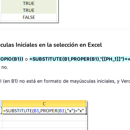
ulas Iniciales en la selección en Excel
OPIO(B1))
o
=SUBSTITUTE(B1,PROPER(B1),"[[PH_1]]")=
 no.
l (en B1) no está en formato de mayúsculas iniciales, y Verd