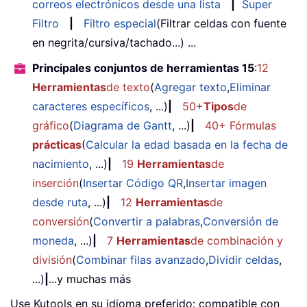
correos electrónicos desde una lista
|
Super
Filtro
|
Filtro especial
(Filtrar celdas con fuente
en negrita/cursiva/tachado...) ...
Principales conjuntos de herramientas 15
:
12
Herramientas
de texto
(
Agregar texto
,
Eliminar
caracteres específicos
, ...)
|
50+
Tipos
de
gráfico
(
Diagrama de Gantt
, ...)
|
40+ Fórmulas
prácticas
(
Calcular la edad basada en la fecha de
nacimiento
, ...)
|
19
Herramientas
de
inserción
(
Insertar Código QR
,
Insertar imagen
desde ruta
, ...)
|
12
Herramientas
de
conversión
(
Convertir a palabras
,
Conversión de
moneda
, ...)
|
7
Herramientas
de combinación y
división
(
Combinar filas avanzado
,
Dividir celdas
,
...)
|
...y muchas más
Use Kutools en su idioma preferido: compatible con