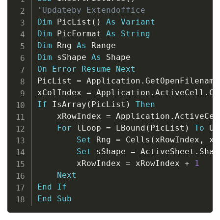
'Updateby Extendoffice
Dim
 PicList
(
)
As
Variant
Dim
 PicFormat 
As
String
Dim
 Rng 
As
Dim
 sShape 
As
On
Error
Resume
Next
PicList 
=
 Application
.
GetOpenFilename
xColIndex 
=
 Application
.
ActiveCell
.
If
 IsArray
(
PicList
)
Then
    xRowIndex 
=
 Application
.
ActiveCel
For
 lLoop 
=
 LBound
(
PicList
)
To
 UB
Set
 Rng 
=
 Cells
(
xRowIndex
,
 xC
Set
 sShape 
=
 ActiveSheet
.
Shap
        xRowIndex 
=
 xRowIndex 
+
1
Next
End
If
End
Sub