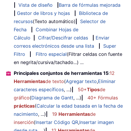
|
Vista de diseño
|
Barra de fórmulas mejorada
|
Gestor de libros y hojas
|
Biblioteca de
recursos
(Texto automático)
|
Selector de
Fecha
|
Combinar Hojas de
Cálculo
|
Cifrar/Descifrar celdas
|
Enviar
correos electrónicos desde una lista
|
Super
Filtro
|
Filtro especial
(Filtrar celdas con fuente
en negrita/cursiva/tachado...) ...
Principales conjuntos de herramientas 15
:
12
Herramientas
de texto
(
Agregar texto
,
Eliminar
caracteres específicos
, ...)
|
50+
Tipos
de
gráfico
(
Diagrama de Gantt
, ...)
|
40+ Fórmulas
prácticas
(
Calcular la edad basada en la fecha de
nacimiento
, ...)
|
19
Herramientas
de
inserción
(
Insertar Código QR
,
Insertar imagen
desde ruta
, ...)
|
12
Herramientas
de