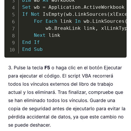
Dim
 wb 
As
Set
 wb 
=
 Application
.
If
Not
 IsEmpty
(
wb
.
LinkSources
(
xlExcel
For
Each
 link 
In
 wb
.
LinkSources
(
x
        wb
.
BreakLink link
,
 xlLinkType
Next
End
If
End
Sub
3. Pulse la tecla
F5
o haga clic en el botón Ejecutar
para ejecutar el código. El script VBA recorrerá
todos los vínculos externos del libro de trabajo
actual y los eliminará. Tras finalizar, compruebe que
se han eliminado todos los vínculos. Guarde una
copia de seguridad antes de ejecutarlo para evitar la
pérdida accidental de datos, ya que este cambio no
se puede deshacer.