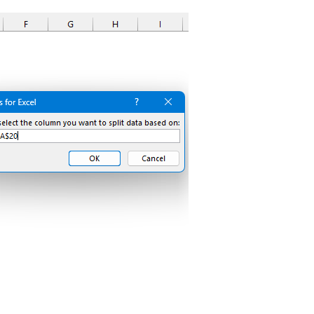
et"
)
g
.
Range
(
"A1"
)
ount
)
To
Application
.
WorksheetFunction
.
Match
(
ws
.
Cells
(
nd
(
xlUp
)
.
Offset
(
1
)
=
 ws
.
Cells
(
i
,
 vcol
)
nction
.
Transpose
(
ws
.
Columns
(
icol
)
.
SpecialCell
d
:
=
vcol
,
 Criteria1
:
=
myarr
(
i
)
&
""
arr
(
i
)
&
"'!A1)"
)
Then
ksheets
(
Worksheets
.
Count
)
)