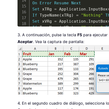
On
Error
Resume
Next
Set
 xTRg 
=
 Application
.
InputBox
If
 TypeName
(
xTRg
)
=
"Nothing"
T
Set
 xVRg 
=
 Application
.
InputBox
If
 TypeName
(
xVRg
)
=
"Nothing"
T
vcol 
=
 xVRg
.
3. A continuación, pulse la tecla
F5
para ejecutar 
Set
 ws 
=
 xTRg
.
Worksheet

Aceptar
. Vea la captura de pantalla:
lr 
=
 ws
.
Cells
(
ws
.
Rows
.
Count
,
 vc
title 
=
 xTRg
.
AddressLocal

titlerow 
=
 xTRg
.
Cells
(
1
)
.
Row

icol 
=
 ws
.
Columns
.
Count

ws
.
Cells
(
1
,
 icol
)
=
"Unique"
Application
.
DisplayAlerts 
=
Fal
If
Not
 Evaluate
(
"=ISREF('xTRgWs
Sheets
.
Add
(
after
:
=
Worksheets
(
Wo
Else
Sheets
(
"xTRgWs_Sheet"
)
.
Delete

4. En el segundo cuadro de diálogo, selecciona lo
Sheets
.
Add
(
after
:
=
Worksheets
(
Wo