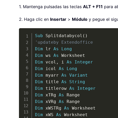
1. Mantenga pulsadas las teclas
ALT + F11
para ab
2. Haga clic en
Insertar
>
Módulo
y pegue el sig
Sub
 Splitdatabycol
(
)
'updateby Extendoffice
Dim
 lr 
As
Long
Dim
 ws 
As
Dim
 vcol
,
 i 
As
Integer
Dim
 icol 
As
Long
Dim
 myarr 
As
Variant
Dim
 title 
As
String
Dim
 titlerow 
As
Integer
Dim
 xTRg 
As
Dim
 xVRg 
As
Dim
 xWSTRg 
As
Dim
 xWS 
As