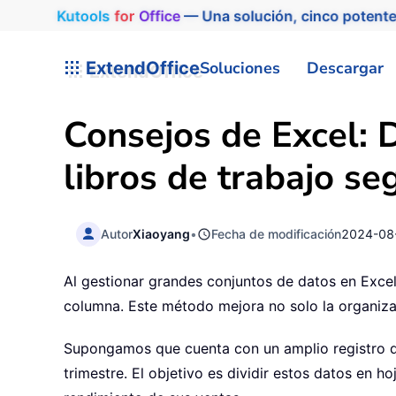
Kutools
for
Office
— Una solución, cinco potente
ExtendOffice
Soluciones
Descargar
Consejos de Excel: D
libros de trabajo s
Autor
Xiaoyang
•
Fecha de modificación
2024-08
Al gestionar grandes conjuntos de datos en Excel,
columna. Este método mejora no solo la organizaci
Supongamos que cuenta con un amplio registro de
trimestre. El objetivo es dividir estos datos en 