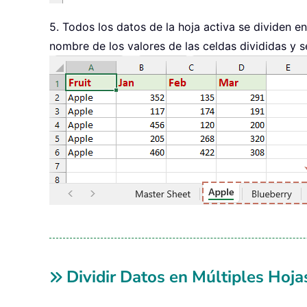
Else
5. Todos los datos de la hoja activa se dividen e
xWS
.
Move after
:
=
Worksheets
(
Work
nombre de los valores de las celdas divididas y se 
End
If
xWSTRg
.
Range
(
title
)
.
Copy

xWS
.
Paste Destination
:
=
xWS
.
Rang
ws
.
Range
(
"A"
&
(
titlerow 
+
 xTRg
Sheets
(
myarr
(
i
)
&
""
)
.
Columns
.
Next
xWSTRg
.
Delete

ws
.
AutoFilterMode 
=
False
ws
.
Activate

Application
.
DisplayAlerts 
=
Tru
End
Sub
Dividir Datos en Múltiples Hoja