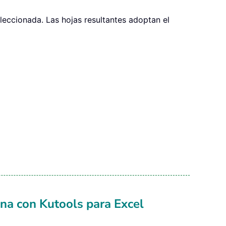
eleccionada. Las hojas resultantes adoptan el
Range
(
"A"
&
(
titlerow 
+
 xTRg
.
Rows
.
Count
)
)
mna con Kutools para Excel