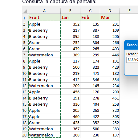
Consulta la captura de pantalla:
End
If
Set
 xWSTRg 
=
 Sheets
(
"xTRgWs_She
xTRg
.
Copy

xWSTRg
.
Paste Destination
:
=
xWSTR
ws
.
For
 i 
=
(
titlerow 
+
 xTRg
.
Rows
.
C
On
Error
Resume
Next
If
 ws
.
Cells
(
i
,
 vcol
)
<
>
""
And
 
ws
.
Cells
(
ws
.
Rows
.
Count
,
 icol
)
.
E
End
If
Next
myarr 
=
 Application
.
WorksheetFu
ws
.
Columns
(
icol
)
.
For
 i 
=
2
To
 UBound
(
myarr
)
ws
.
Range
(
title
)
.
AutoFilter fiel
If
Not
 Evaluate
(
"=ISREF('"
&
 my
Set
 xWS 
=
 Sheets
.
Add
(
after
:
=
Wor
xWS
.
Name 
=
 myarr
(
i
)
&
""