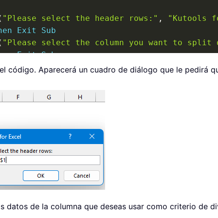
(
"Please select the header rows:"
,
"Kutools f
hen
Exit
Sub
(
"Please select the column you want to split 
hen
Exit
Sub
el código. Aparecerá un cuadro de diálogo que le pedirá qu
ol
)
.
End
(
xlUp
)
.
Row

se
_Sheet!A1')"
)
Then
rksheets
.
Count
)
)
.
Name 
=
"xTRgWs_Sheet"
s datos de la columna que deseas usar como criterio de div
rksheets
.
Count
)
)
.
Name 
=
"xTRgWs_Sheet"