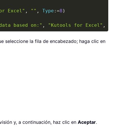
or Excel"
,
""
,
Type
:
=
8
)
data based on:"
,
"Kutools for Excel"
,
""
,
Typ
e seleccione la fila de encabezado; haga clic en
isión y, a continuación, haz clic en
Aceptar
.