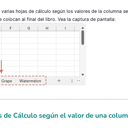
n varias hojas de cálculo según los valores de la columna s
sheets
.
Count
)
colocan al final del libro. Vea la captura de pantalla:
e
(
"A1"
)
.
Rows
.
Count
)
&
":A"
&
 lr
)
.
EntireRow
.
Copy xWS
.
e
s de Cálculo según el valor de una colu