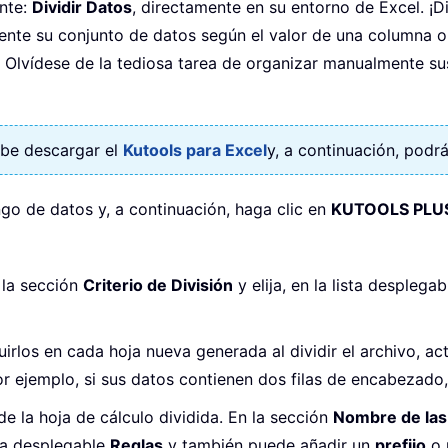
ente:
Dividir Datos
, directamente en su entorno de Excel. ¡Di
ente su conjunto de datos según el valor de una columna o 
Olvídese de la tediosa tarea de organizar manualmente su
ebe descargar el
Kutools para Excel
y, a continuación, podrá
ango de datos y, a continuación, haga clic en
KUTOOLS PLU
la sección
Criterio de División
y elija, en la lista desplega
irlos en cada hoja nueva generada al dividir el archivo, ac
or ejemplo, si sus datos contienen dos filas de encabezado,
e la hoja de cálculo dividida. En la sección
Nombre de las 
sta desplegable
Reglas
y también puede añadir un
prefijo
o 