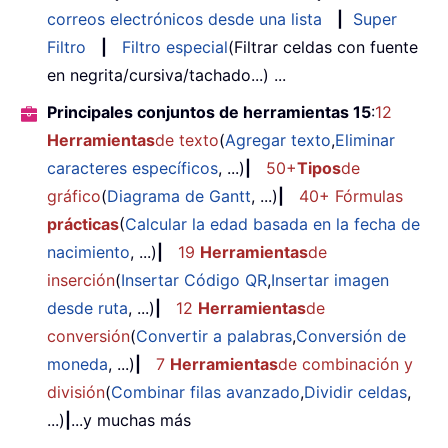
correos electrónicos desde una lista
|
Super
Filtro
|
Filtro especial
(Filtrar celdas con fuente
en negrita/cursiva/tachado...) ...
Principales conjuntos de herramientas 15
:
12
Herramientas
de texto
(
Agregar texto
,
Eliminar
caracteres específicos
, ...)
|
50+
Tipos
de
gráfico
(
Diagrama de Gantt
, ...)
|
40+ Fórmulas
prácticas
(
Calcular la edad basada en la fecha de
nacimiento
, ...)
|
19
Herramientas
de
inserción
(
Insertar Código QR
,
Insertar imagen
desde ruta
, ...)
|
12
Herramientas
de
conversión
(
Convertir a palabras
,
Conversión de
moneda
, ...)
|
7
Herramientas
de combinación y
división
(
Combinar filas avanzado
,
Dividir celdas
,
...)
|
...y muchas más