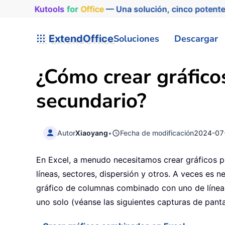
Kutools
for
Office
— Una solución, cinco potente
ExtendOffice
Soluciones
Descargar
¿Cómo crear gráfico
secundario?
Autor
Xiaoyang
•
Fecha de modificación
2024-07
En Excel, a menudo necesitamos crear gráficos p
líneas, sectores, dispersión y otros. A veces es 
gráfico de columnas combinado con uno de líneas.
uno solo (véanse las siguientes capturas de pant