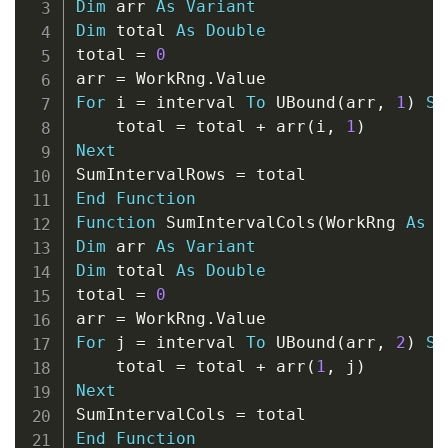
Dim
 arr 
As
Variant
Dim
 total 
As
Double
total 
=
0
arr 
=
 WorkRng
.
For
 i 
=
 interval 
To
 UBound
(
arr
,
1
)
St
    total 
=
 total 
+
 arr
(
i
,
1
)
Next
SumIntervalRows 
=
End
Function
Function
 SumIntervalCols
(
WorkRng 
As
 R
Dim
 arr 
As
Variant
Dim
 total 
As
Double
total 
=
0
arr 
=
 WorkRng
.
For
 j 
=
 interval 
To
 UBound
(
arr
,
2
)
St
    total 
=
 total 
+
 arr
(
1
,
 j
)
Next
SumIntervalCols 
=
End
Function