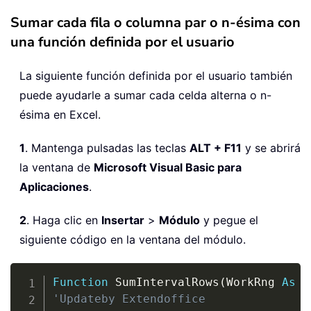
Sumar cada fila o columna par o n-ésima con
una función definida por el usuario
La siguiente función definida por el usuario también
puede ayudarle a sumar cada celda alterna o n-
ésima en Excel.
1
. Mantenga pulsadas las teclas
ALT + F11
y se abrirá
la ventana de
Microsoft Visual Basic para
Aplicaciones
.
2
. Haga clic en
Insertar
>
Módulo
y pegue el
siguiente código en la ventana del módulo.
Copy
Function
 SumIntervalRows
(
WorkRng 
As
 R
'Updateby Extendoffice