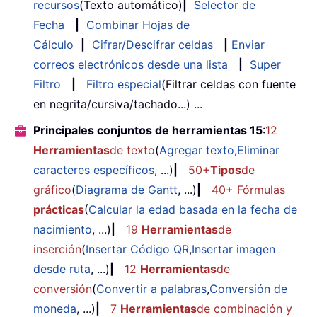
recursos
(Texto automático)
|
Selector de
Fecha
|
Combinar Hojas de
Cálculo
|
Cifrar/Descifrar celdas
|
Enviar
correos electrónicos desde una lista
|
Super
Filtro
|
Filtro especial
(Filtrar celdas con fuente
en negrita/cursiva/tachado...) ...
Principales conjuntos de herramientas 15
:
12
Herramientas
de texto
(
Agregar texto
,
Eliminar
caracteres específicos
, ...)
|
50+
Tipos
de
gráfico
(
Diagrama de Gantt
, ...)
|
40+ Fórmulas
prácticas
(
Calcular la edad basada en la fecha de
nacimiento
, ...)
|
19
Herramientas
de
inserción
(
Insertar Código QR
,
Insertar imagen
desde ruta
, ...)
|
12
Herramientas
de
conversión
(
Convertir a palabras
,
Conversión de
moneda
, ...)
|
7
Herramientas
de combinación y