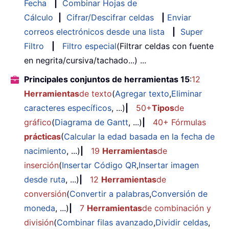
Fecha
|
Combinar Hojas de
Cálculo
|
Cifrar/Descifrar celdas
|
Enviar
correos electrónicos desde una lista
|
Super
Filtro
|
Filtro especial
(Filtrar celdas con fuente
en negrita/cursiva/tachado...) ...
Principales conjuntos de herramientas 15
:
12
Herramientas
de texto
(
Agregar texto
,
Eliminar
caracteres específicos
, ...)
|
50+
Tipos
de
gráfico
(
Diagrama de Gantt
, ...)
|
40+ Fórmulas
prácticas
(
Calcular la edad basada en la fecha de
nacimiento
, ...)
|
19
Herramientas
de
inserción
(
Insertar Código QR
,
Insertar imagen
desde ruta
, ...)
|
12
Herramientas
de
conversión
(
Convertir a palabras
,
Conversión de
moneda
, ...)
|
7
Herramientas
de combinación y
división
(
Combinar filas avanzado
,
Dividir celdas
,