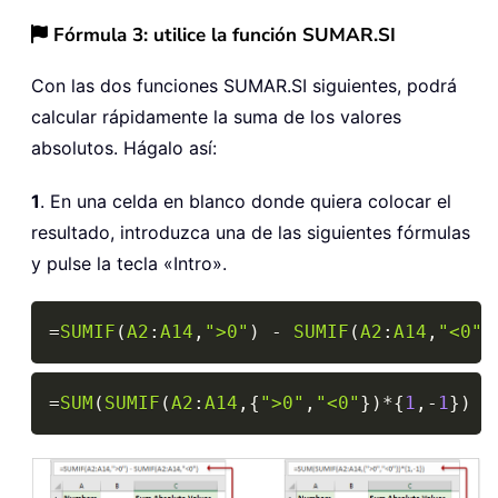
Fórmula 3: utilice la función SUMAR.SI
Con las dos funciones SUMAR.SI siguientes, podrá
calcular rápidamente la suma de los valores
absolutos. Hágalo así:
1
. En una celda en blanco donde quiera colocar el
resultado, introduzca una de las siguientes fórmulas
y pulse la tecla «Intro».
Copy
=
SUMIF
(
A2
:
A14
,
">0"
)
-
SUMIF
(
A2
:
A14
,
"<0"
)
Copy
=
SUM
(
SUMIF
(
A2
:
A14
,
{
">0"
,
"<0"
}
)
*
{
1
,
-
1
}
)