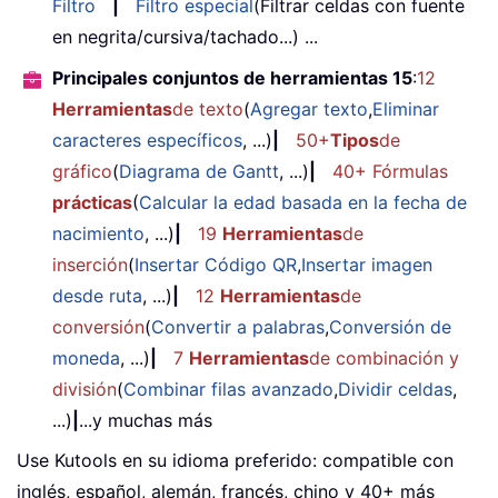
Filtro
|
Filtro especial
(Filtrar celdas con fuente
en negrita/cursiva/tachado...) ...
Principales conjuntos de herramientas 15
:
12
Herramientas
de texto
(
Agregar texto
,
Eliminar
caracteres específicos
, ...)
|
50+
Tipos
de
gráfico
(
Diagrama de Gantt
, ...)
|
40+ Fórmulas
prácticas
(
Calcular la edad basada en la fecha de
nacimiento
, ...)
|
19
Herramientas
de
inserción
(
Insertar Código QR
,
Insertar imagen
desde ruta
, ...)
|
12
Herramientas
de
conversión
(
Convertir a palabras
,
Conversión de
moneda
, ...)
|
7
Herramientas
de combinación y
división
(
Combinar filas avanzado
,
Dividir celdas
,
...)
|
...y muchas más
Use Kutools en su idioma preferido: compatible con
inglés, español, alemán, francés, chino y 40+ más