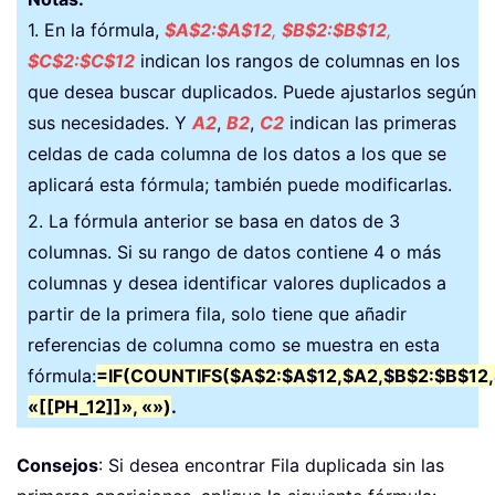
1. En la fórmula,
$A$2:$A$12
,
$B$2:$B$12
,
$C$2:$C$12
indican los rangos de columnas en los
que desea buscar duplicados. Puede ajustarlos según
sus necesidades. Y
A2
,
B2
,
C2
indican las primeras
celdas de cada columna de los datos a los que se
aplicará esta fórmula; también puede modificarlas.
2. La fórmula anterior se basa en datos de 3
columnas. Si su rango de datos contiene 4 o más
columnas y desea identificar valores duplicados a
partir de la primera fila, solo tiene que añadir
referencias de columna como se muestra en esta
fórmula:
=IF(COUNTIFS($A$2:$A$12,$A2,$B$2:$B$12,
«[[PH_12]]», «»)
.
Consejos
: Si desea encontrar Fila duplicada sin las