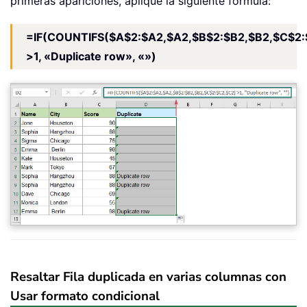
primeras apariciones, aplique la siguiente fórmula:
=IF(COUNTIFS($A$2:$A2,$A2,$B$2:$B2,$B2,$C$2:
>1, «Duplicate row», «»)
Resaltar Fila duplicada en varias columnas con
Usar formato condicional