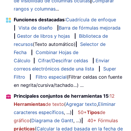
de visibilidad de columnas ocultas
|
Comparar
rangos y columnas
...
Funciones destacadas
:
Cuadrícula de enfoque
|
Vista de diseño
|
Barra de fórmulas mejorada
|
Gestor de libros y hojas
|
Biblioteca de
recursos
(Texto automático)
|
Selector de
Fecha
|
Combinar Hojas de
Cálculo
|
Cifrar/Descifrar celdas
|
Enviar
correos electrónicos desde una lista
|
Super
Filtro
|
Filtro especial
(Filtrar celdas con fuente
en negrita/cursiva/tachado...) ...
Principales conjuntos de herramientas 15
:
12
Herramientas
de texto
(
Agregar texto
,
Eliminar
caracteres específicos
, ...)
|
50+
Tipos
de
gráfico
(
Diagrama de Gantt
, ...)
|
40+ Fórmulas
prácticas
(
Calcular la edad basada en la fecha de