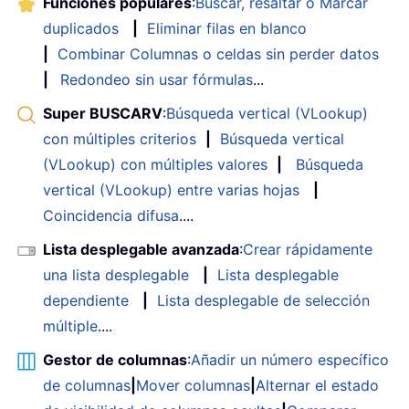
Funciones populares
:
Buscar, resaltar o Marcar
duplicados
|
Eliminar filas en blanco
|
Combinar Columnas o celdas sin perder datos
|
Redondeo sin usar fórmulas
...
Super BUSCARV
:
Búsqueda vertical (VLookup)
con múltiples criterios
|
Búsqueda vertical
(VLookup) con múltiples valores
|
Búsqueda
vertical (VLookup) entre varias hojas
|
Coincidencia difusa
....
Lista desplegable avanzada
:
Crear rápidamente
una lista desplegable
|
Lista desplegable
dependiente
|
Lista desplegable de selección
múltiple
....
Gestor de columnas
:
Añadir un número específico
de columnas
|
Mover columnas
|
Alternar el estado