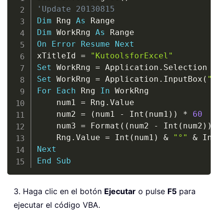
'Update 20130815
Dim
 Rng 
As
Dim
 WorkRng 
As
On
Error
Resume
Next
xTitleId 
=
"KutoolsforExcel"
Set
 WorkRng 
=
 Application
.
Set
 WorkRng 
=
 Application
.
InputBox
(
"R
For
Each
 Rng 
In
 WorkRng

    num1 
=
 Rng
.
Value

    num2 
=
(
num1 
-
 Int
(
num1
)
)
*
60
    num3 
=
 Format
(
(
num2 
-
 Int
(
num2
)
)
    Rng
.
Value 
=
 Int
(
num1
)
&
"°"
&
 Int
Next
End
Sub
3. Haga clic en el botón
Ejecutar
o pulse
F5
para
ejecutar el código VBA.