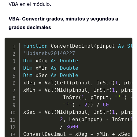
VBA en el módulo.
VBA: Convertir grados, minutos y segundos a
grados decimales
Copy
Function
 ConvertDecimal
(
pInput 
As
Str
'Updateby20140227
Dim
 xDeg 
As
Double
Dim
 xMin 
As
Double
Dim
 xSec 
As
Double
xDeg 
=
 Val
(
Left
(
pInput
,
 InStr
(
1
,
 pInp
xMin 
=
 Val
(
Mid
(
pInput
,
 InStr
(
1
,
 pInpu
             InStr
(
1
,
 pInput
,
"'"
)
-
 
"°"
)
-
2
)
)
/
60
xSec 
=
 Val
(
Mid
(
pInput
,
 InStr
(
1
,
 pInpu
2
,
 Len
(
pInput
)
-
 InStr
(
1
,
/
3600
ConvertDecimal 
=
 xDeg 
+
 xMin 
+