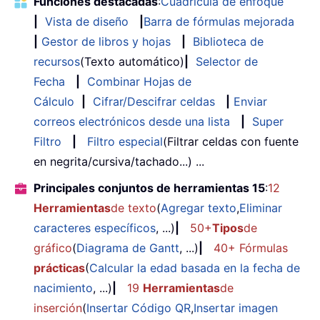
Funciones destacadas
:
Cuadrícula de enfoque
|
Vista de diseño
|
Barra de fórmulas mejorada
|
Gestor de libros y hojas
|
Biblioteca de
recursos
(Texto automático)
|
Selector de
Fecha
|
Combinar Hojas de
Cálculo
|
Cifrar/Descifrar celdas
|
Enviar
correos electrónicos desde una lista
|
Super
Filtro
|
Filtro especial
(Filtrar celdas con fuente
en negrita/cursiva/tachado...) ...
Principales conjuntos de herramientas 15
:
12
Herramientas
de texto
(
Agregar texto
,
Eliminar
caracteres específicos
, ...)
|
50+
Tipos
de
gráfico
(
Diagrama de Gantt
, ...)
|
40+ Fórmulas
prácticas
(
Calcular la edad basada en la fecha de
nacimiento
, ...)
|
19
Herramientas
de
inserción
(
Insertar Código QR
,
Insertar imagen