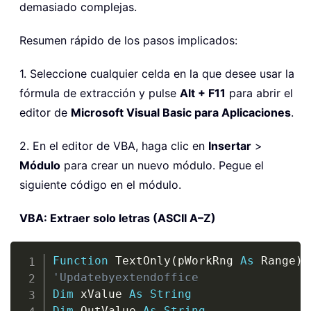
demasiado complejas.
Resumen rápido de los pasos implicados:
1. Seleccione cualquier celda en la que desee usar la
fórmula de extracción y pulse
Alt + F11
para abrir el
editor de
Microsoft Visual Basic para Aplicaciones
.
2. En el editor de VBA, haga clic en
Insertar
>
Módulo
para crear un nuevo módulo. Pegue el
siguiente código en el módulo.
VBA: Extraer solo letras (ASCII A–Z)
Copy
Function
 TextOnly
(
pWorkRng 
As
 Range
)
'Updatebyextendoffice
Dim
 xValue 
As
String
Dim
 OutValue 
As
String