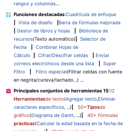
rangos y columnas
...
Funciones destacadas
:
Cuadrícula de enfoque
|
Vista de diseño
|
Barra de fórmulas mejorada
|
Gestor de libros y hojas
|
Biblioteca de
recursos
(Texto automático)
|
Selector de
Fecha
|
Combinar Hojas de
Cálculo
|
Cifrar/Descifrar celdas
|
Enviar
correos electrónicos desde una lista
|
Super
Filtro
|
Filtro especial
(Filtrar celdas con fuente
en negrita/cursiva/tachado...) ...
Principales conjuntos de herramientas 15
:
12
Herramientas
de texto
(
Agregar texto
,
Eliminar
caracteres específicos
, ...)
|
50+
Tipos
de
gráfico
(
Diagrama de Gantt
, ...)
|
40+ Fórmulas
prácticas
(
Calcular la edad basada en la fecha de