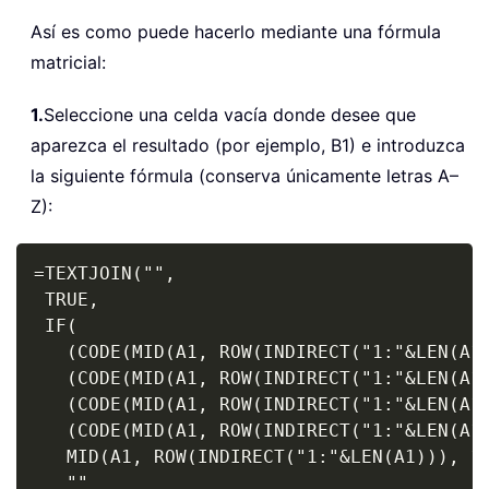
Así es como puede hacerlo mediante una fórmula
matricial:
1.
Seleccione una celda vacía donde desee que
aparezca el resultado (por ejemplo, B1) e introduzca
la siguiente fórmula (conserva únicamente letras A–
Z):
Copy
=TEXTJOIN("",

 TRUE,

 IF(

   (CODE(MID(A1, ROW(INDIRECT("1:"&LEN(A1)
   (CODE(MID(A1, ROW(INDIRECT("1:"&LEN(A1)
   (CODE(MID(A1, ROW(INDIRECT("1:"&LEN(A1)
   (CODE(MID(A1, ROW(INDIRECT("1:"&LEN(A1)
   MID(A1, ROW(INDIRECT("1:"&LEN(A1))), 1)
   ""
