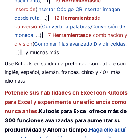
nacimiento
, ...)
|
19
Herramientas
de
inserción
(
Insertar Código QR
,
Insertar imagen
desde ruta
, ...)
|
12
Herramientas
de
conversión
(
Convertir a palabras
,
Conversión de
moneda
, ...)
|
7
Herramientas
de combinación y
división
(
Combinar filas avanzado
,
Dividir celdas
,
...)
|
...y muchas más
Use Kutools en su idioma preferido: compatible con
inglés, español, alemán, francés, chino y 40+ más
idiomas.¡
Potencie sus habilidades en Excel con Kutools
para Excel y experimente una eficiencia como
nunca antes.
Kutools para Excel ofrece más de
300 funciones avanzadas para aumentar su
productividad y Ahorrar tiempo.
Haga clic aquí