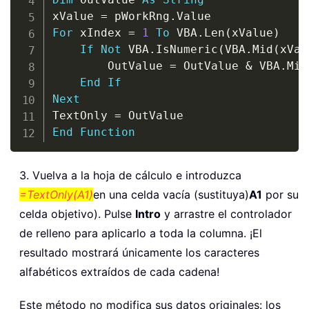
xValue 
=
 pWorkRng
.
For
 xIndex 
=
1
To
 VBA
.
Len
(
xValue
)
If
Not
 VBA
.
IsNumeric
(
VBA
.
Mid
(
xVal
        OutValue 
=
 OutValue 
&
 VBA
.
Mid
End
If
Next
TextOnly 
=
End
Function
3. Vuelva a la hoja de cálculo e introduzca
=TextOnly(A1)
en una celda vacía (sustituya)
A1
por su
celda objetivo). Pulse
Intro
y arrastre el controlador
de relleno para aplicarlo a toda la columna. ¡El
resultado mostrará únicamente los caracteres
alfabéticos extraídos de cada cadena!
Este método no modifica sus datos originales: los