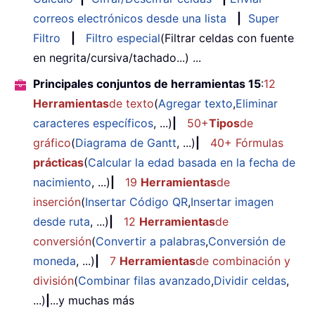
correos electrónicos desde una lista
|
Super
Filtro
|
Filtro especial
(Filtrar celdas con fuente
en negrita/cursiva/tachado...) ...
Principales conjuntos de herramientas 15
:
12
Herramientas
de texto
(
Agregar texto
,
Eliminar
caracteres específicos
, ...)
|
50+
Tipos
de
gráfico
(
Diagrama de Gantt
, ...)
|
40+ Fórmulas
prácticas
(
Calcular la edad basada en la fecha de
nacimiento
, ...)
|
19
Herramientas
de
inserción
(
Insertar Código QR
,
Insertar imagen
desde ruta
, ...)
|
12
Herramientas
de
conversión
(
Convertir a palabras
,
Conversión de
moneda
, ...)
|
7
Herramientas
de combinación y
división
(
Combinar filas avanzado
,
Dividir celdas
,
...)
|
...y muchas más