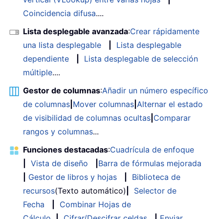
Coincidencia difusa
....
Lista desplegable avanzada
:
Crear rápidamente
una lista desplegable
|
Lista desplegable
dependiente
|
Lista desplegable de selección
múltiple
....
Gestor de columnas
:
Añadir un número específico
de columnas
|
Mover columnas
|
Alternar el estado
de visibilidad de columnas ocultas
|
Comparar
rangos y columnas
...
Funciones destacadas
:
Cuadrícula de enfoque
|
Vista de diseño
|
Barra de fórmulas mejorada
|
Gestor de libros y hojas
|
Biblioteca de
recursos
(Texto automático)
|
Selector de
Fecha
|
Combinar Hojas de
Cálculo
|
Cifrar/Descifrar celdas
|
Enviar