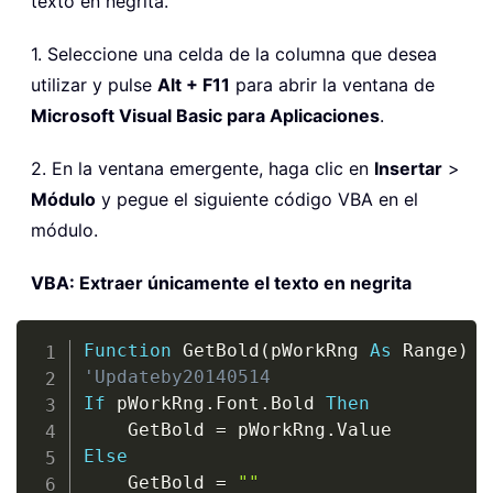
texto en negrita.
1. Seleccione una celda de la columna que desea
utilizar y pulse
Alt + F11
para abrir la ventana de
Microsoft Visual Basic para Aplicaciones
.
2. En la ventana emergente, haga clic en
Insertar
>
Módulo
y pegue el siguiente código VBA en el
módulo.
VBA: Extraer únicamente el texto en negrita
Copy
Function
 GetBold
(
pWorkRng 
As
 Range
)
'Updateby20140514
If
 pWorkRng
.
Font
.
Bold 
Then
    GetBold 
=
 pWorkRng
.
Else
    GetBold 
=
""