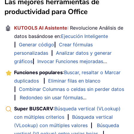
Las mejores herramientas de
productividad para Office
🤖
KUTOOLS AI Asistente
: Revolucione Análisis de
datos basándose en:
Ejecución Inteligente
|
Generar código
|
Crear fórmulas
personalizadas
|
Analizar datos y generar
gráficos
|
Invocar Funciones mejoradas
…
Funciones populares
:
Buscar, resaltar o Marcar
duplicados
|
Eliminar filas en blanco
|
Combinar Columnas o celdas sin perder datos
|
Redondeo sin usar fórmulas
...
Super BUSCARV
:
Búsqueda vertical (VLookup)
con múltiples criterios
|
Búsqueda vertical
(VLookup) con múltiples valores
|
Búsqueda
vertical (VLookup) entre varias hojas
|