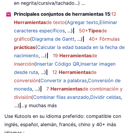
en negrita/cursiva/tachado...) ...
Principales conjuntos de herramientas 15
:
12
Herramientas
de texto
(
Agregar texto
,
Eliminar
caracteres específicos
, ...)
|
50+
Tipos
de
gráfico
(
Diagrama de Gantt
, ...)
|
40+ Fórmulas
prácticas
(
Calcular la edad basada en la fecha de
nacimiento
, ...)
|
19
Herramientas
de
inserción
(
Insertar Código QR
,
Insertar imagen
desde ruta
, ...)
|
12
Herramientas
de
conversión
(
Convertir a palabras
,
Conversión de
moneda
, ...)
|
7
Herramientas
de combinación y
división
(
Combinar filas avanzado
,
Dividir celdas
,
...)
|
...y muchas más
Use Kutools en su idioma preferido: compatible con
inglés, español, alemán, francés, chino y 40+ más
idiomas.¡