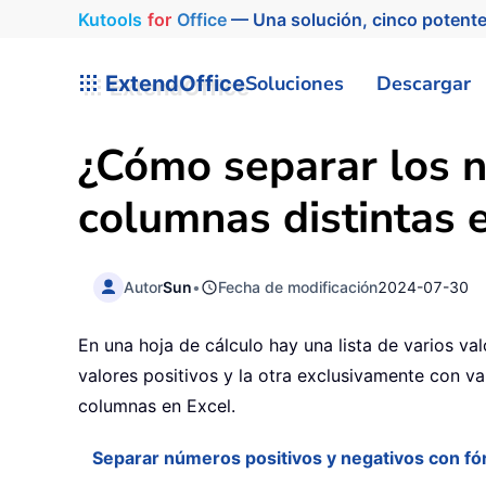
Kutools
for
Office
— Una solución, cinco potente
ExtendOffice
Soluciones
Descargar
¿Cómo separar los n
columnas distintas 
Autor
Sun
•
Fecha de modificación
2024-07-30
En una hoja de cálculo hay una lista de varios v
valores positivos y la otra exclusivamente con va
columnas en Excel.
Separar números positivos y negativos con fó