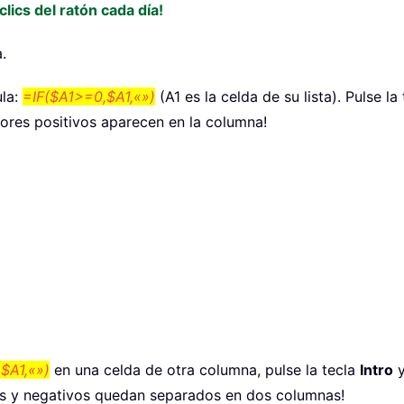
lics del ratón cada día!
.
ula:
=IF($A1>=0,$A1,«»)
(A1 es la celda de su lista). Pulse la
lores positivos aparecen en la columna!
$A1,«»)
en una celda de otra columna, pulse la tecla
Intro
y
os y negativos quedan separados en dos columnas!