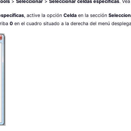
tools
>
Seleccionar
>
Seleccionar celdas específicas
. Vea
específicas
, active la opción
Celda
en la sección
Seleccion
riba
0
en el cuadro situado a la derecha del menú desplegab