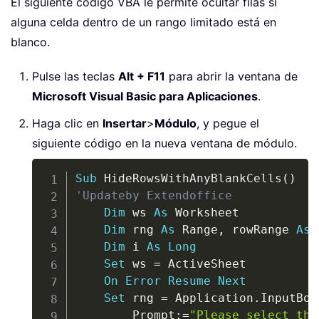
El siguiente código VBA le permite ocultar filas si
alguna celda dentro de un rango limitado está en
blanco.
Pulse las teclas
Alt + F11
para abrir la ventana de
Microsoft Visual Basic para Aplicaciones
.
Haga clic en
Insertar
>
Módulo
, y pegue el
siguiente código en la nueva ventana de módulo.
Copy
Sub
 HideRowsWithAnyBlankCells
(
)
'Updateby Extendoffice
Dim
 ws 
As
 Worksheet

Dim
 rng 
As
 Range
,
 rowRange 
As
 
Dim
 i 
As
Long
Set
 ws 
=
 ActiveSheet

On
Error
Resume
Next
Set
 rng 
=
 Application
.
InputBox
        Prompt
:
=
"Please select the