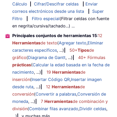
Cálculo
|
Cifrar/Descifrar celdas
|
Enviar
correos electrónicos desde una lista
|
Super
Filtro
|
Filtro especial
(Filtrar celdas con fuente
en negrita/cursiva/tachado...) ...
Principales conjuntos de herramientas 15
:
12
Herramientas
de texto
(
Agregar texto
,
Eliminar
caracteres específicos
, ...)
|
50+
Tipos
de
gráfico
(
Diagrama de Gantt
, ...)
|
40+ Fórmulas
prácticas
(
Calcular la edad basada en la fecha de
nacimiento
, ...)
|
19
Herramientas
de
inserción
(
Insertar Código QR
,
Insertar imagen
desde ruta
, ...)
|
12
Herramientas
de
conversión
(
Convertir a palabras
,
Conversión de
moneda
, ...)
|
7
Herramientas
de combinación y
división
(
Combinar filas avanzado
,
Dividir celdas
,
...)
|
...y muchas más