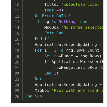
        Title
:
=
"KutoolsforExcel"
,
Type
:
=
8
)
On
Error
GoTo
0
If
 rng 
Is
Nothing
Then
        MsgBox 
"No range selected.
Exit
Sub
End
If
    Application
.
ScreenUpdating 
=
F
For
 i 
=
1
To
 rng
.
Rows
.
Count

Set
 rowRange 
=
 rng
.
Rows
(
i
)
If
 Application
.
WorksheetFu
            rowRange
.
EntireRow
.
Hid
End
If
Next
 i

    Application
.
ScreenUpdating 
=
T
    MsgBox 
"Rows with any blank ce
End
Sub