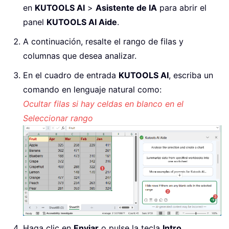
en
KUTOOLS AI
>
Asistente de IA
para abrir el
panel
KUTOOLS AI Aide
.
A continuación, resalte el rango de filas y
columnas que desea analizar.
En el cuadro de entrada
KUTOOLS AI
, escriba un
comando en lenguaje natural como:
Ocultar filas si hay celdas en blanco en el
Seleccionar rango
Haga clic en
Enviar
o pulse la tecla
Intro
.