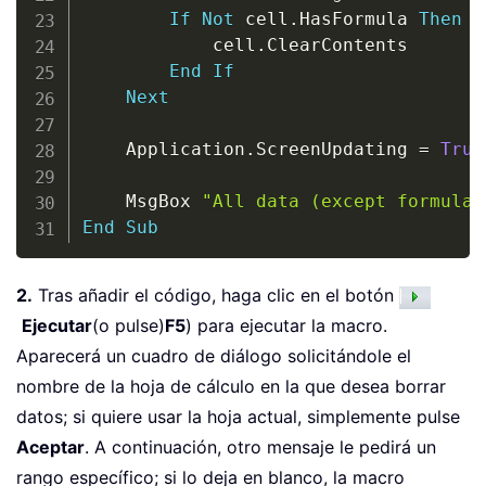
If
Not
 cell
.
HasFormula 
Then
            cell
.
ClearContents

End
If
Next
    Application
.
ScreenUpdating 
=
True
    MsgBox 
"All data (except formulas
End
Sub
2.
Tras añadir el código, haga clic en el botón
Ejecutar
(o pulse)
F5
) para ejecutar la macro.
Aparecerá un cuadro de diálogo solicitándole el
nombre de la hoja de cálculo en la que desea borrar
datos; si quiere usar la hoja actual, simplemente pulse
Aceptar
. A continuación, otro mensaje le pedirá un
rango específico; si lo deja en blanco, la macro