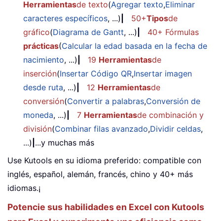
Herramientas
de texto
(
Agregar texto
,
Eliminar
caracteres específicos
, ...)
|
50+
Tipos
de
gráfico
(
Diagrama de Gantt
, ...)
|
40+ Fórmulas
prácticas
(
Calcular la edad basada en la fecha de
nacimiento
, ...)
|
19
Herramientas
de
inserción
(
Insertar Código QR
,
Insertar imagen
desde ruta
, ...)
|
12
Herramientas
de
conversión
(
Convertir a palabras
,
Conversión de
moneda
, ...)
|
7
Herramientas
de combinación y
división
(
Combinar filas avanzado
,
Dividir celdas
,
...)
|
...y muchas más
Use Kutools en su idioma preferido: compatible con
inglés, español, alemán, francés, chino y 40+ más
idiomas.¡
Potencie sus habilidades en Excel con Kutools