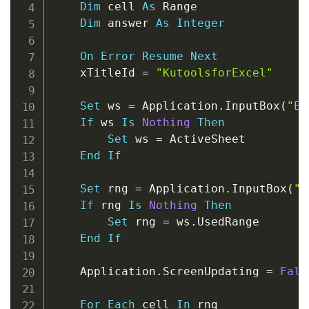
Dim
 cell 
As
 Range

Dim
 answer 
As
Integer
On
Error
Resume
Next
    xTitleId 
=
"KutoolsforExcel"
Set
 ws 
=
 Application
.
InputBox
(
"En
If
 ws 
Is
Nothing
Then
Set
 ws 
=
 ActiveSheet

End
If
Set
 rng 
=
 Application
.
InputBox
(
"S
If
 rng 
Is
Nothing
Then
Set
 rng 
=
 ws
.
UsedRange

End
If
    Application
.
ScreenUpdating 
=
Fals
For
Each
 cell 
In
 rng
