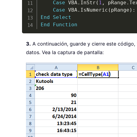
Case
 VBA
.
InStr
(
1
,
 pRange
.
Te
Case
 VBA
.
IsNumeric
(
pRange
)
:
End
Select
End
Function
3.
A continuación, guarde y cierre este código, 
datos. Vea la captura de pantalla: