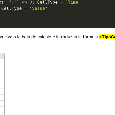
xt
,
":"
)
<
>
0
:
 CellType 
=
"Time"
 CellType 
=
"Value"
vuelva a la hoja de cálculo e introduzca la fórmula
=TipoCe