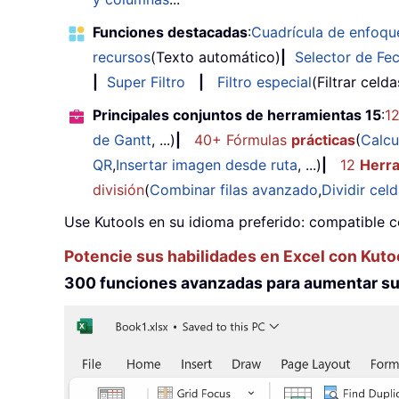
Funciones destacadas
:
Cuadrícula de enfoqu
recursos
(Texto automático)
|
Selector de Fe
|
Super Filtro
|
Filtro especial
(Filtrar celd
Principales conjuntos de herramientas 15
:
1
de Gantt
, ...)
|
40+ Fórmulas
prácticas
(
Calcu
QR
,
Insertar imagen desde ruta
, ...)
|
12
Herr
división
(
Combinar filas avanzado
,
Dividir cel
Use Kutools en su idioma preferido: compatible c
Potencie sus habilidades en Excel con Kuto
300 funciones avanzadas para aumentar su 