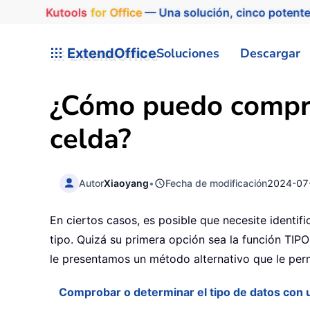
Kutools
for
Office
— Una solución, cinco potente
ExtendOffice
Soluciones
Descargar
¿Cómo puedo compro
celda?
Autor
Xiaoyang
•
Fecha de modificación
2024-07
En ciertos casos, es posible que necesite identific
tipo. Quizá su primera opción sea la función TIPO
le presentamos un método alternativo que le perm
Comprobar o determinar el tipo de datos con u