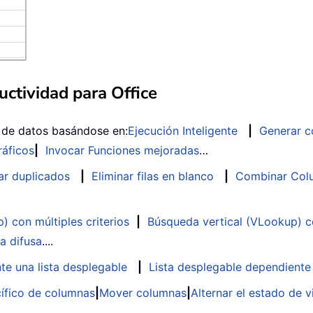
ctividad para Office
s de datos basándose en:
Ejecución Inteligente
|
Generar c
ráficos
|
Invocar Funciones mejoradas
…
ar duplicados
|
Eliminar filas en blanco
|
Combinar Colu
 con múltiples criterios
|
Búsqueda vertical (VLookup) co
a difusa
....
te una lista desplegable
|
Lista desplegable dependiente
ífico de columnas
|
Mover columnas
|
Alternar el estado de v