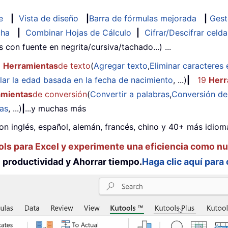
e
|
Vista de diseño
|
Barra de fórmulas mejorada
|
Gest
cha
|
Combinar Hojas de Cálculo
|
Cifrar/Descifrar celda
as con fuente en negrita/cursiva/tachado...) ...
2
Herramientas
de texto
(
Agregar texto
,
Eliminar caracteres 
lar la edad basada en la fecha de nacimiento
, ...)
|
19
Herr
amientas
de conversión
(
Convertir a palabras
,
Conversión d
das
, ...)
|
...y muchas más
on inglés, español, alemán, francés, chino y 40+ más idioma
ols para Excel y experimente una eficiencia como n
productividad y Ahorrar tiempo.
Haga clic aquí para