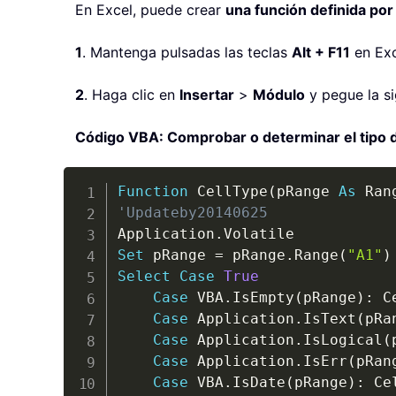
En Excel, puede crear
una función definida por
1
. Mantenga pulsadas las teclas
Alt + F11
en Exc
2
. Haga clic en
Insertar
>
Módulo
y pegue la s
Código VBA: Comprobar o determinar el tipo d
Function
 CellType
(
pRange 
As
 Ran
'Updateby20140625
Application
.
Set
 pRange 
=
 pRange
.
Range
(
"A1"
)
Select
Case
True
Case
 VBA
.
IsEmpty
(
pRange
)
:
 C
Case
 Application
.
IsText
(
pRa
Case
 Application
.
IsLogical
(
Case
 Application
.
IsErr
(
pRan
Case
 VBA
.
IsDate
(
pRange
)
:
 Ce