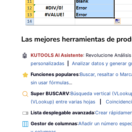
Las mejores herramientas de produ
🤖
KUTOOLS AI Asistente
: Revolucione Análisi
personalizadas
|
Analizar datos y generar g
Funciones populares
:
Buscar, resaltar o Marc
sin usar fórmulas
...
Super BUSCARV
:
Búsqueda vertical (VLookup)
(VLookup) entre varias hojas
|
Coincidenci
Lista desplegable avanzada
:
Crear rápidamen
Gestor de columnas
:
Añadir un número espec
y columnas
...