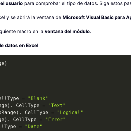
 el usuario
para comprobar el tipo de datos. Siga estos pa
el y se abrirá la ventana de
Microsoft Visual Basic para A
iguiente macro en la
ventana del módulo
.
e datos en Excel
ge
)
ellType 
=
"Blank"
nge
)
:
 CellType 
=
"Text"
pRange
)
:
 CellType 
=
"Logical"
ge
)
:
 CellType 
=
"Error"
llType 
=
"Date"