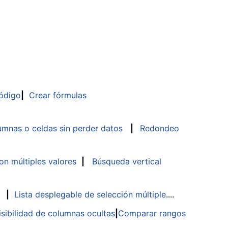
ódigo
|
Crear fórmulas
mnas o celdas sin perder datos
|
Redondeo
n múltiples valores
|
Búsqueda vertical
|
Lista desplegable de selección múltiple
....
isibilidad de columnas ocultas
|
Comparar rangos