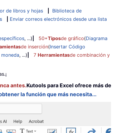
or de libros y hojas
|
Biblioteca de
s
|
Enviar correos electrónicos desde una lista
específicos
, ...)
|
50+
Tipos
de gráfico
(
Diagrama
amientas
de inserción
(
Insertar Código
e moneda
, ...)
|
7
Herramientas
de combinación y
s.¡
unca antes.
Kutools para Excel ofrece más de
 obtener la función que más necesita...