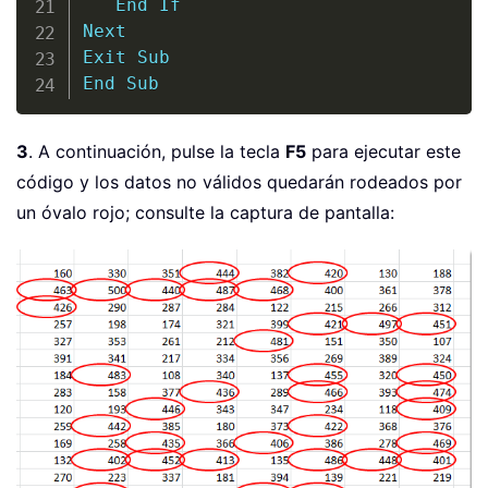
End
If
Next
Exit
Sub
End
Sub
3
. A continuación, pulse la tecla
F5
para ejecutar este
código y los datos no válidos quedarán rodeados por
un óvalo rojo; consulte la captura de pantalla: