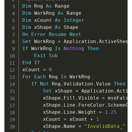
Dim
 Rng 
As
Dim
 WorkRng 
As
Dim
 xCount 
As
Integer
Dim
 xShape 
As
On
Error
Resume
Next
Set
 WorkRng 
=
 Application
.
ActiveSheet
If
 WorkRng 
Is
Nothing
Then
Exit
Sub
End
If
xCount 
=
0
For
Each
 Rng 
In
 WorkRng

If
Not
 Rng
.
Validation
.
Value 
Then
Set
 xShape 
=
 Application
.
Activ
       xShape
.
Fill
.
Visible 
=
 msoFalse

       xShape
.
Line
.
ForeColor
.
SchemeCo
       xShape
.
Line
.
Weight 
=
1.25
       xCount 
=
 xCount 
+
1
       xShape
.
Name 
=
"InvalidData_"
&