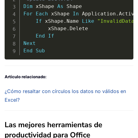
Dim
 xShape 
As
For
Each
 xShape 
In
 Application
.
Active
If
 xShape
.
Name 
Like
"InvalidData_
        xShape
.
Delete

End
If
Next
End
Sub
Artículo relacionado:
¿Cómo resaltar con círculos los datos no válidos en
Excel?
Las mejores herramientas de
productividad para Office