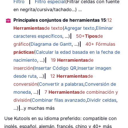
Filtro
|
Filtro especial
(Filtrar celdas con fuente
en negrita/cursiva/tachado...) ...
Principales conjuntos de herramientas 15
:
12
Herramientas
de texto
(
Agregar texto
,
Eliminar
caracteres específicos
, ...)
|
50+
Tipos
de
gráfico
(
Diagrama de Gantt
, ...)
|
40+ Fórmulas
prácticas
(
Calcular la edad basada en la fecha de
nacimiento
, ...)
|
19
Herramientas
de
inserción
(
Insertar Código QR
,
Insertar imagen
desde ruta
, ...)
|
12
Herramientas
de
conversión
(
Convertir a palabras
,
Conversión de
moneda
, ...)
|
7
Herramientas
de combinación y
división
(
Combinar filas avanzado
,
Dividir celdas
,
...)
|
...y muchas más
Use Kutools en su idioma preferido: compatible con
inglés, español, alemán, francés, chino y 40+ más