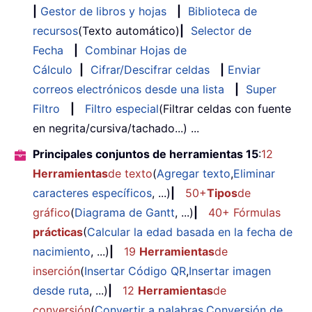
|
Gestor de libros y hojas
|
Biblioteca de
recursos
(Texto automático)
|
Selector de
Fecha
|
Combinar Hojas de
Cálculo
|
Cifrar/Descifrar celdas
|
Enviar
correos electrónicos desde una lista
|
Super
Filtro
|
Filtro especial
(Filtrar celdas con fuente
en negrita/cursiva/tachado...) ...
Principales conjuntos de herramientas 15
:
12
Herramientas
de texto
(
Agregar texto
,
Eliminar
caracteres específicos
, ...)
|
50+
Tipos
de
gráfico
(
Diagrama de Gantt
, ...)
|
40+ Fórmulas
prácticas
(
Calcular la edad basada en la fecha de
nacimiento
, ...)
|
19
Herramientas
de
inserción
(
Insertar Código QR
,
Insertar imagen
desde ruta
, ...)
|
12
Herramientas
de
conversión
(
Convertir a palabras
,
Conversión de