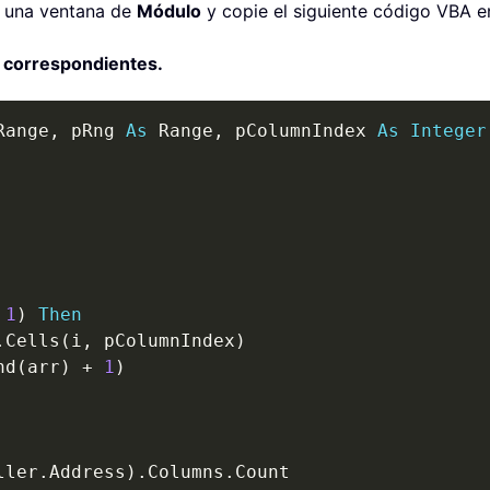
r una ventana de
Módulo
y copie el siguiente código VBA e
s correspondientes.
Range
,
 pRng 
As
 Range
,
 pColumnIndex 
As
Integer
1
)
Then
.
Cells
(
i
,
 pColumnIndex
)
nd
(
arr
)
+
1
)
ller
.
Address
)
.
Columns
.
Count
