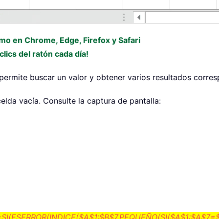
omo en Chrome, Edge, Firefox y Safari
lics del ratón cada día!
 permite buscar un valor y obtener varios resultados corres
elda vacía. Consulte la captura de pantalla:
=SI(ESERROR(INDICE($A$1:$B$7,PEQUEÑO(SI($A$1:$A$7=$D$4