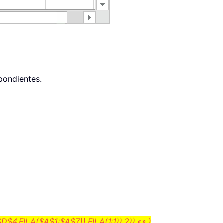
pondientes.
,FILA($A$1:$A$7)),FILA(1:1)),2)),«»,)