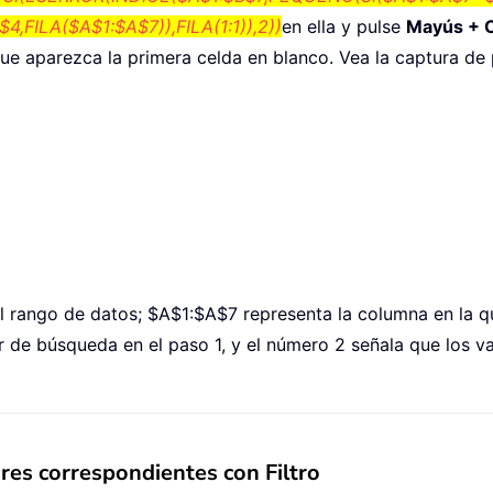
FILA($A$1:$A$7)),FILA(1:1)),2))
en ella y pulse
Mayús + Ct
ue aparezca la primera celda en blanco. Vea la captura de 
 el rango de datos; $A$1:$A$7 representa la columna en la 
or de búsqueda en el paso 1, y el número 2 señala que los 
ores correspondientes con Filtro