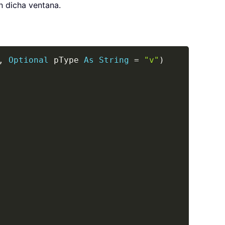
n dicha ventana.
Copy
,
Optional
 pType 
As
String
=
"v"
)