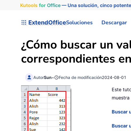
Kutools
for
Office
— Una solución, cinco potente
ExtendOffice
Soluciones
Descargar
¿Cómo buscar un val
correspondientes en
Autor
Sun
•
Fecha de modificación
2024-08-01
Este tut
muestra 
Buscar u
Buscar u