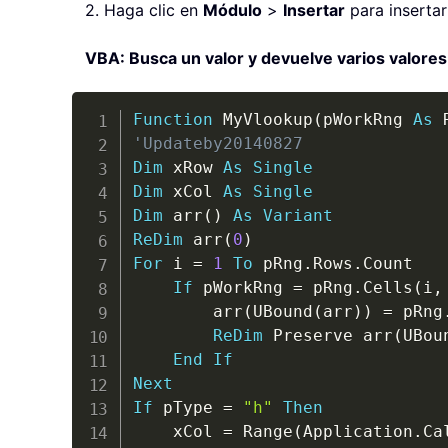
2. Haga clic en
Módulo
>
Insertar
para inserta
VBA: Busca un valor y devuelve varios valore
Function
 MyVlookup
(
pWorkRng 
As
 
'Updateby20140827
Dim
 xRow 
As
Single
Dim
 xCol 
As
Single
Dim
 arr
(
)
As
Variant
ReDim
 arr
(
0
)
For
 i 
=
1
To
 pRng
.
Rows
.
Count

If
 pWorkRng 
=
 pRng
.
Cells
(
i
,
        arr
(
UBound
(
arr
)
)
=
 pRng
ReDim
 Preserve arr
(
UBou
End
If
Next
If
 pType 
=
"h"
Then
    xCol 
=
 Range
(
Application
.
Ca