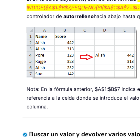
INDICE($A$1:$B$7,PEQUEÑO(SI($A$1:$A$7=$D$4,
controlador de
autorrelleno
hacia abajo hasta q
Nota: En la fórmula anterior, $A$1:$B$7 indica
referencia a la celda donde se introduce el val
columna.
Buscar un valor y devolver varios val