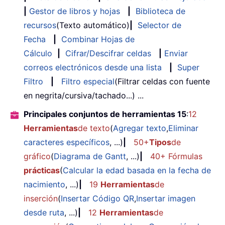
|
Gestor de libros y hojas
|
Biblioteca de
recursos
(Texto automático)
|
Selector de
Fecha
|
Combinar Hojas de
Cálculo
|
Cifrar/Descifrar celdas
|
Enviar
correos electrónicos desde una lista
|
Super
Filtro
|
Filtro especial
(Filtrar celdas con fuente
en negrita/cursiva/tachado...) ...
Principales conjuntos de herramientas 15
:
12
Herramientas
de texto
(
Agregar texto
,
Eliminar
caracteres específicos
, ...)
|
50+
Tipos
de
gráfico
(
Diagrama de Gantt
, ...)
|
40+ Fórmulas
prácticas
(
Calcular la edad basada en la fecha de
nacimiento
, ...)
|
19
Herramientas
de
inserción
(
Insertar Código QR
,
Insertar imagen
desde ruta
, ...)
|
12
Herramientas
de