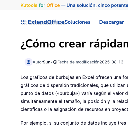
Kutools
for
Office
— Una solución, cinco potente
ExtendOffice
Soluciones
Descargar
¿Cómo crear rápidam
Autor
Sun
•
Fecha de modificación
2025-08-13
Los gráficos de burbujas en Excel ofrecen una for
gráficos de dispersión tradicionales, que utiliza
punto de datos («burbuja») varía según el valor d
simultáneamente el tamaño, la posición y la rel
científicas o la asignación de recursos en proyec
Por ejemplo, si su conjunto de datos incluye tre