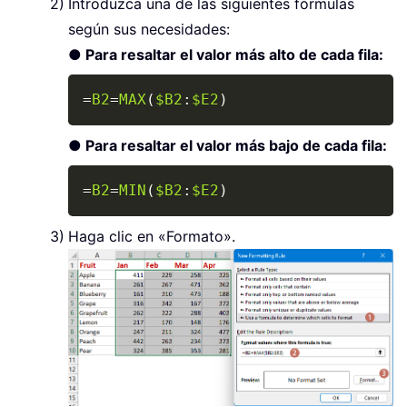
Introduzca una de las siguientes fórmulas
según sus necesidades:
● Para resaltar el valor más alto de cada fila:
Copy
=
B2
=
MAX
(
$B2
:
$E2
)
● Para resaltar el valor más bajo de cada fila:
Copy
=
B2
=
MIN
(
$B2
:
$E2
)
Haga clic en «Formato».