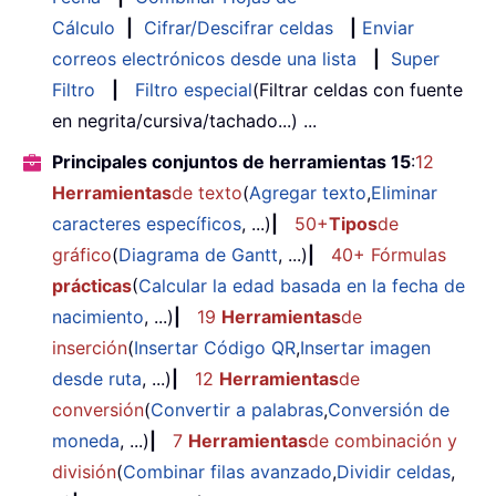
Cálculo
|
Cifrar/Descifrar celdas
|
Enviar
correos electrónicos desde una lista
|
Super
Filtro
|
Filtro especial
(Filtrar celdas con fuente
en negrita/cursiva/tachado...) ...
Principales conjuntos de herramientas 15
:
12
Herramientas
de texto
(
Agregar texto
,
Eliminar
caracteres específicos
, ...)
|
50+
Tipos
de
gráfico
(
Diagrama de Gantt
, ...)
|
40+ Fórmulas
prácticas
(
Calcular la edad basada en la fecha de
nacimiento
, ...)
|
19
Herramientas
de
inserción
(
Insertar Código QR
,
Insertar imagen
desde ruta
, ...)
|
12
Herramientas
de
conversión
(
Convertir a palabras
,
Conversión de
moneda
, ...)
|
7
Herramientas
de combinación y
división
(
Combinar filas avanzado
,
Dividir celdas
,