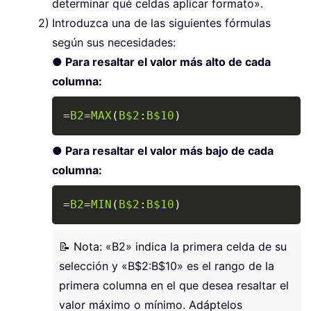
determinar qué celdas aplicar formato».
Introduzca una de las siguientes fórmulas
según sus necesidades:
● Para resaltar el valor más alto de cada
columna:
Copy
=
B2
=
MAX
(
B$2
:
B$10
)
● Para resaltar el valor más bajo de cada
columna:
Copy
=
B2
=
MIN
(
B$2
:
B$10
)
📝 Nota: «B2» indica la primera celda de su
selección y «B$2:B$10» es el rango de la
primera columna en el que desea resaltar el
valor máximo o mínimo. Adáptelos