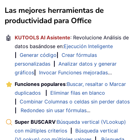
Las mejores herramientas de
productividad para Office
🤖
KUTOOLS AI Asistente
: Revolucione Análisis de
datos basándose en:
Ejecución Inteligente
|
Generar código
|
Crear fórmulas
personalizadas
|
Analizar datos y generar
gráficos
|
Invocar Funciones mejoradas
…
Funciones populares
:
Buscar, resaltar o Marcar
duplicados
|
Eliminar filas en blanco
|
Combinar Columnas o celdas sin perder datos
|
Redondeo sin usar fórmulas
...
Super BUSCARV
:
Búsqueda vertical (VLookup)
con múltiples criterios
|
Búsqueda vertical
(VLookup) con múltiples valores
|
Búsqueda