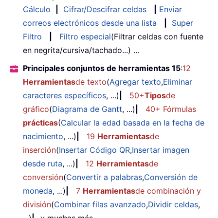
Cálculo
|
Cifrar/Descifrar celdas
|
Enviar
correos electrónicos desde una lista
|
Super
Filtro
|
Filtro especial
(Filtrar celdas con fuente
en negrita/cursiva/tachado...) ...
Principales conjuntos de herramientas 15
:
12
Herramientas
de texto
(
Agregar texto
,
Eliminar
caracteres específicos
, ...)
|
50+
Tipos
de
gráfico
(
Diagrama de Gantt
, ...)
|
40+ Fórmulas
prácticas
(
Calcular la edad basada en la fecha de
nacimiento
, ...)
|
19
Herramientas
de
inserción
(
Insertar Código QR
,
Insertar imagen
desde ruta
, ...)
|
12
Herramientas
de
conversión
(
Convertir a palabras
,
Conversión de
moneda
, ...)
|
7
Herramientas
de combinación y
división
(
Combinar filas avanzado
,
Dividir celdas
,
...)
|
...y muchas más