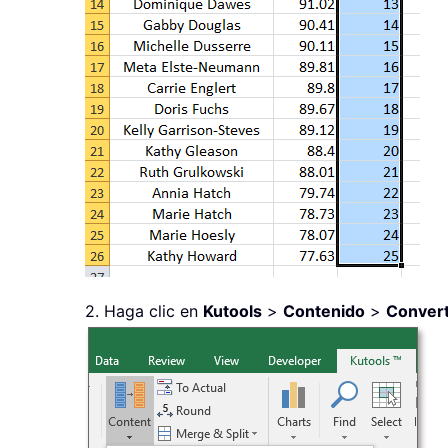
2. Haga clic en
Kutools
>
Contenido
>
Convert