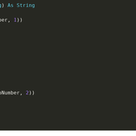
g
)
As
String
ber
,
1
)
)
pNumber
,
2
)
)