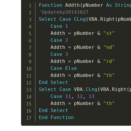
Function
 Addth
(
pNumber 
As
Strin
'Updateby20141027
Select
Case
CLng
(
VBA
.
Right
(
pNum
Case
1
    Addth 
=
 pNumber 
&
"st"
Case
2
    Addth 
=
 pNumber 
&
"nd"
Case
3
    Addth 
=
 pNumber 
&
"rd"
Case
Else
    Addth 
=
 pNumber 
&
"th"
End
Select
Select
Case
 VBA
.
CLng
(
VBA
.
Right
(
Case
11
,
12
,
13
    Addth 
=
 pNumber 
&
"th"
End
Select
End
Function