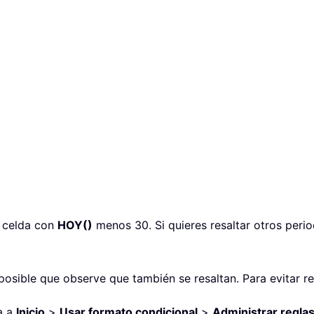
 celda con
HOY()
menos 30. Si quieres resaltar otros peri
 posible que observe que también se resaltan. Para evitar re
a a
Inicio
>
Usar formato condicional
>
Administrar regla