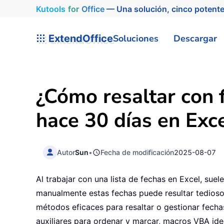
Kutools
for
Office
— Una solución, cinco potente
ExtendOffice
Soluciones
Descargar
¿Cómo resaltar con f
hace 30 días en Exc
Autor
Sun
•
Fecha de modificación
2025-08-07
Al trabajar con una lista de fechas en Excel, suel
manualmente estas fechas puede resultar tedioso
métodos eficaces para resaltar o gestionar fecha
auxiliares para ordenar y marcar, macros VBA ide