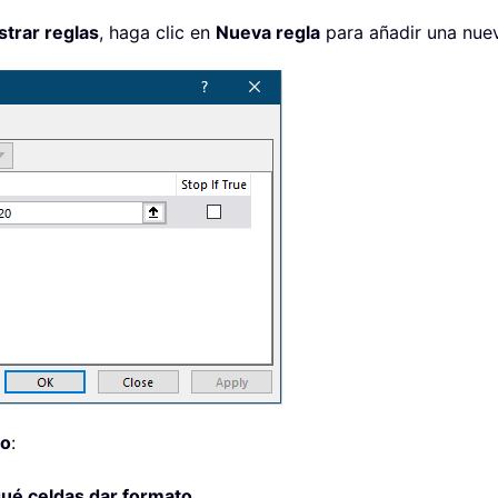
strar reglas
, haga clic en
Nueva regla
para añadir una nuev
to
:
qué celdas dar formato
.