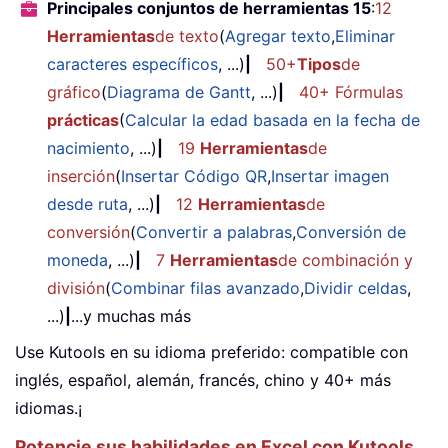
Principales conjuntos de herramientas 15
:
12
Herramientas
de texto
(
Agregar texto
,
Eliminar
caracteres específicos
, ...)
|
50+
Tipos
de
gráfico
(
Diagrama de Gantt
, ...)
|
40+ Fórmulas
prácticas
(
Calcular la edad basada en la fecha de
nacimiento
, ...)
|
19
Herramientas
de
inserción
(
Insertar Código QR
,
Insertar imagen
desde ruta
, ...)
|
12
Herramientas
de
conversión
(
Convertir a palabras
,
Conversión de
moneda
, ...)
|
7
Herramientas
de combinación y
división
(
Combinar filas avanzado
,
Dividir celdas
,
...)
|
...y muchas más
Use Kutools en su idioma preferido: compatible con
inglés, español, alemán, francés, chino y 40+ más
idiomas.¡
Potencie sus habilidades en Excel con Kutools