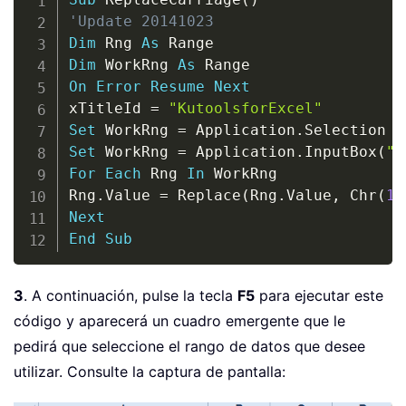
'Update 20141023
Dim
 Rng 
As
Dim
 WorkRng 
As
On
Error
Resume
Next
xTitleId 
=
"KutoolsforExcel"
Set
 WorkRng 
=
 Application
.
Set
 WorkRng 
=
 Application
.
InputBox
(
"R
For
Each
 Rng 
In
 WorkRng

Rng
.
Value 
=
 Replace
(
Rng
.
Value
,
 Chr
(
10
Next
End
Sub
3
. A continuación, pulse la tecla
F5
para ejecutar este
código y aparecerá un cuadro emergente que le
pedirá que seleccione el rango de datos que desee
utilizar. Consulte la captura de pantalla: