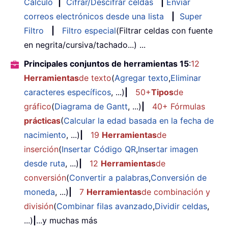
Cálculo
|
Cifrar/Descifrar celdas
|
Enviar
correos electrónicos desde una lista
|
Super
Filtro
|
Filtro especial
(Filtrar celdas con fuente
en negrita/cursiva/tachado...) ...
Principales conjuntos de herramientas 15
:
12
Herramientas
de texto
(
Agregar texto
,
Eliminar
caracteres específicos
, ...)
|
50+
Tipos
de
gráfico
(
Diagrama de Gantt
, ...)
|
40+ Fórmulas
prácticas
(
Calcular la edad basada en la fecha de
nacimiento
, ...)
|
19
Herramientas
de
inserción
(
Insertar Código QR
,
Insertar imagen
desde ruta
, ...)
|
12
Herramientas
de
conversión
(
Convertir a palabras
,
Conversión de
moneda
, ...)
|
7
Herramientas
de combinación y
división
(
Combinar filas avanzado
,
Dividir celdas
,
...)
|
...y muchas más