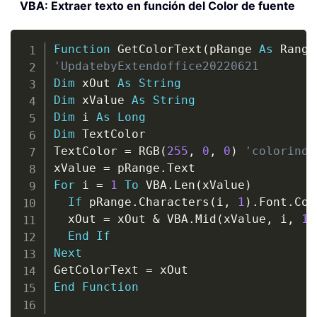
VBA: Extraer texto en función del Color de fuente
Copy
Function
 GetColorText
(
pRange 
As
 Range
'UpdatebyExtendoffice20220621
Dim
 xOut 
As
String
Dim
 xValue 
As
String
Dim
 i 
As
Long
Dim
 TextColor

TextColor 
=
 RGB
(
255
,
0
,
0
)
'colorinde
xValue 
=
 pRange
.
For
 i 
=
1
To
 VBA
.
Len
(
xValue
)
If
 pRange
.
Characters
(
i
,
1
)
.
Font
.
Col
  xOut 
=
 xOut 
&
 VBA
.
Mid
(
xValue
,
 i
,
1
)
End
If
Next
GetColorText 
=
End
Function