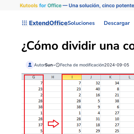
Kutools
for
Office
— Una solución, cinco potente
ExtendOffice
Soluciones
Descargar
¿Cómo dividir una c
Autor
Sun
•
Fecha de modificación
2024-09-05