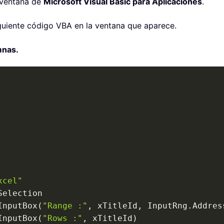
 ventana de
Microsoft Visual Basic para Aplicaciones
.
guiente código VBA en la ventana que aparece.
mnas.
xcel"
Selection

InputBox
(
"Range :"
,
 xTitleId
,
 InputRng
.
Addres
InputBox
(
"Rows :"
,
 xTitleId
)