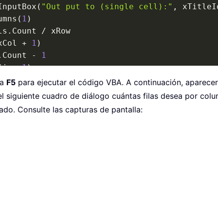
InputBox
(
"Out put to (single cell):"
,
 xTitleI
umns
(
1
)
ls
.
Count 
/
 xRow

xCol 
+
1
)
.
Count 
-
1
(
i 
+
1
)
la
F5
para ejecutar el código VBA. A continuación, aparecerá
)
el siguiente cuadro de diálogo cuántas filas desea por colu
)
=
 xValue

ado. Consulte las capturas de pantalla:
1
)
,
 UBound
(
xArr
,
2
)
)
.
Value 
=