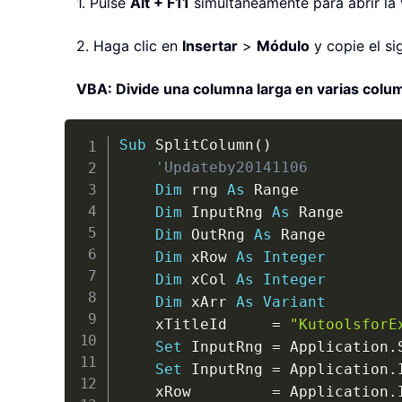
1. Pulse
Alt + F11
simultáneamente para abrir la
2. Haga clic en
Insertar
>
Módulo
y copie el si
VBA: Divide una columna larga en varias colu
Sub
 SplitColumn
(
)
'Updateby20141106
Dim
 rng 
As
 Range

Dim
 InputRng 
As
 Range

Dim
 OutRng 
As
 Range

Dim
 xRow 
As
Integer
Dim
 xCol 
As
Integer
Dim
 xArr 
As
Variant
	xTitleId     
=
"KutoolsforE
Set
 InputRng 
=
 Application
.
Set
 InputRng 
=
 Application
.
	xRow         
=
 Application
.