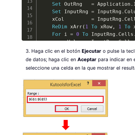
Set
 OutRng   
=
 Application
.
Set
 InputRng 
=
 InputRng
.
Col
	xCol         
=
 InputRng
.
Cel
ReDim
 xArr
(
1
To
 xRow
,
1
To
 
For
 i 
=
0
To
 InputRng
.
Cells
		xValue 
=
 InputRng
.
Cells
		iRow 
=
 i 
Mod
 xRow

3. Haga clic en el botón
Ejecutar
o pulse la tec
		iCol 
=
 VBA
.
Int
(
i 
/
 xRow
de datos; haga clic en
Aceptar
para indicar en 
		xArr
(
iRow 
+
1
,
 iCol 
+
1
seleccione una celda en la que mostrar el result
Next
	OutRng
.
Resize
(
UBound
(
xArr
,
End
Sub