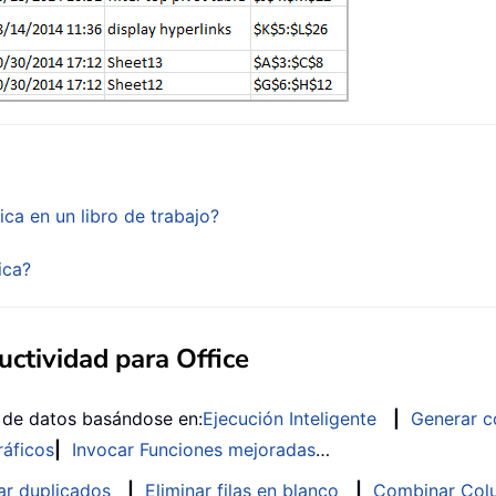
a en un libro de trabajo?
ica?
ctividad para Office
s de datos basándose en:
Ejecución Inteligente
|
Generar c
ráficos
|
Invocar Funciones mejoradas
…
ar duplicados
|
Eliminar filas en blanco
|
Combinar Colu