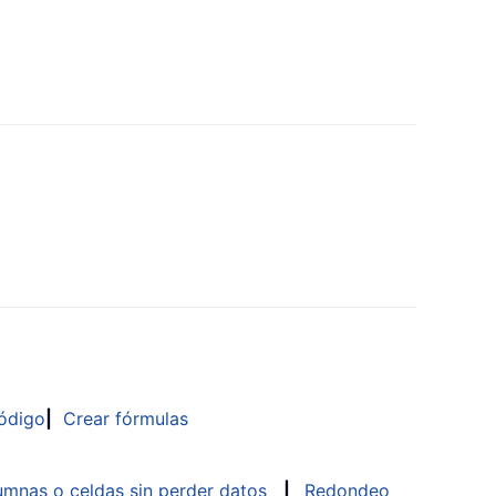
ódigo
|
Crear fórmulas
mnas o celdas sin perder datos
|
Redondeo