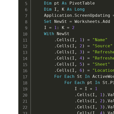
Dim
 pt 
As
 PivotTable

Dim
 I
,
 K 
As
Long
    Application
.
ScreenUpdating 
Set
 NewSt 
=
 Worksheets
.
Add

    I 
=
1
:
 K 
=
2
With
 NewSt

.
Cells
(
I
,
1
)
=
"Name"
.
Cells
(
I
,
2
)
=
"Source"
.
Cells
(
I
,
3
)
=
"Refresh
.
Cells
(
I
,
4
)
=
"Refresh
.
Cells
(
I
,
5
)
=
"Sheet"
.
Cells
(
I
,
6
)
=
"Locatio
For
Each
 St 
In
 ActiveWo
For
Each
 pt 
In
 St
.
P
                I 
=
 I 
+
1
.
Cells
(
I
,
1
)
.
Va
.
Cells
(
I
,
2
)
.
Va
.
Cells
(
I
,
3
)
.
Va
.
Cells
(
I
,
4
)
.
Va