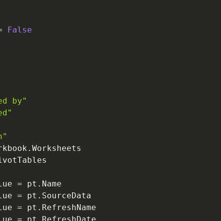
=
False
ed by"
ed"
n"
rkbook
.
Worksheets

ivotTables

lue 
=
 pt
.
Name

lue 
=
 pt
.
SourceData

lue 
=
 pt
.
RefreshName

lue 
=
 pt
.
RefreshDate
