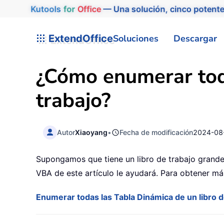
Kutools
for
Office
— Una solución, cinco potente
ExtendOffice
Soluciones
Descargar
¿Cómo enumerar toda
trabajo?
Autor
Xiaoyang
•
Fecha de modificación
2024-08
Supongamos que tiene un libro de trabajo grande 
VBA de este artículo le ayudará. Para obtener más 
Enumerar todas las Tabla Dinámica de un libro 