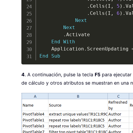
.
Cells
(
I
,
5
)
.
Va
.
Cells
(
I
,
6
)
.
Va
Next
Next
.
Activate

End
With
    Application
.
ScreenUpdating 
End
Sub
4
. A continuación, pulse la tecla
F5
para ejecutar 
de cálculo y otros atributos se muestran en una n