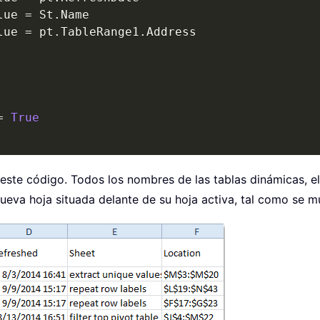
lue 
=
 St
.
Name

lue 
=
 pt
.
TableRange1
.
Address

=
True
este código. Todos los nombres de las tablas dinámicas, el
ueva hoja situada delante de su hoja activa, tal como se mu