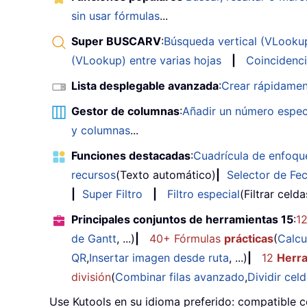
sin usar fórmulas
...
Super BUSCARV
:
Búsqueda vertical (VLookup)
(VLookup) entre varias hojas
|
Coincidenci
Lista desplegable avanzada
:
Crear rápidamen
Gestor de columnas
:
Añadir un número espec
y columnas
...
Funciones destacadas
:
Cuadrícula de enfoqu
recursos
(Texto automático)
|
Selector de Fe
|
Super Filtro
|
Filtro especial
(Filtrar celd
Principales conjuntos de herramientas 15
:
1
de Gantt
, ...)
|
40+ Fórmulas
prácticas
(
Calcu
QR
,
Insertar imagen desde ruta
, ...)
|
12
Herr
división
(
Combinar filas avanzado
,
Dividir cel
Use Kutools en su idioma preferido: compatible c