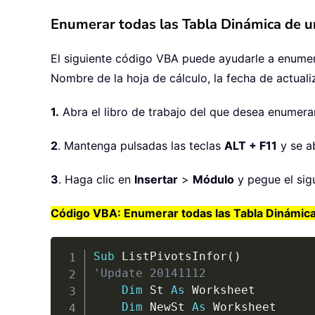
Enumerar todas las Tabla Dinámica de u
El siguiente código VBA puede ayudarle a enumer
Nombre de la hoja de cálculo, la fecha de actuali
1.
Abra el libro de trabajo del que desea enumerar
2
. Mantenga pulsadas las teclas
ALT + F11
y se a
3
. Haga clic en
Insertar
>
Módulo
y pegue el sig
Código VBA: Enumerar todas las Tabla Dinámica 
Sub
 ListPivotsInfor
(
)
'Update 20141112
Dim
 St 
As
 Worksheet

Dim
 NewSt 
As
 Worksheet
