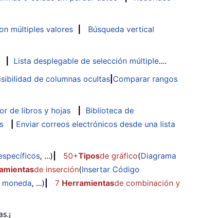
n múltiples valores
|
Búsqueda vertical
|
Lista desplegable de selección múltiple
....
isibilidad de columnas ocultas
|
Comparar rangos
or de libros y hojas
|
Biblioteca de
s
|
Enviar correos electrónicos desde una lista
específicos
, ...)
|
50+
Tipos
de gráfico
(
Diagrama
amientas
de inserción
(
Insertar Código
e moneda
, ...)
|
7
Herramientas
de combinación y
s.¡