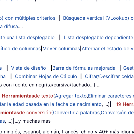
 con múltiples criterios
|
Búsqueda vertical (VLookup) co
a difusa
....
te una lista desplegable
|
Lista desplegable dependiente
ífico de columnas
|
Mover columnas
|
Alternar el estado de v
e
|
Vista de diseño
|
Barra de fórmulas mejorada
|
Gest
cha
|
Combinar Hojas de Cálculo
|
Cifrar/Descifrar celda
as con fuente en negrita/cursiva/tachado...) ...
2
Herramientas
de texto
(
Agregar texto
,
Eliminar caracteres 
lar la edad basada en la fecha de nacimiento
, ...)
|
19
Herr
amientas
de conversión
(
Convertir a palabras
,
Conversión d
das
, ...)
|
...y muchas más
on inglés, español, alemán, francés, chino y 40+ más idioma