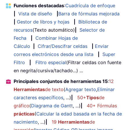
Funciones destacadas
:
Cuadrícula de enfoque
|
Vista de diseño
|
Barra de fórmulas mejorada
|
Gestor de libros y hojas
|
Biblioteca de
recursos
(Texto automático)
|
Selector de
Fecha
|
Combinar Hojas de
Cálculo
|
Cifrar/Descifrar celdas
|
Enviar
correos electrónicos desde una lista
|
Super
Filtro
|
Filtro especial
(Filtrar celdas con fuente
en negrita/cursiva/tachado...) ...
Principales conjuntos de herramientas 15
:
12
Herramientas
de texto
(
Agregar texto
,
Eliminar
caracteres específicos
, ...)
|
50+
Tipos
de
gráfico
(
Diagrama de Gantt
, ...)
|
40+ Fórmulas
prácticas
(
Calcular la edad basada en la fecha de
nacimiento
, ...)
|
19
Herramientas
de
inserción
(
Insertar Código QR
,
Insertar imagen