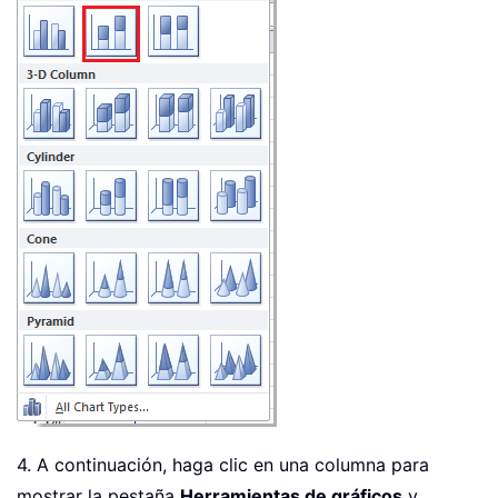
4. A continuación, haga clic en una columna para
mostrar la pestaña
Herramientas de gráficos
y,