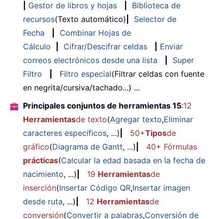
|
Gestor de libros y hojas
|
Biblioteca de
recursos
(Texto automático)
|
Selector de
Fecha
|
Combinar Hojas de
Cálculo
|
Cifrar/Descifrar celdas
|
Enviar
correos electrónicos desde una lista
|
Super
Filtro
|
Filtro especial
(Filtrar celdas con fuente
en negrita/cursiva/tachado...) ...
Principales conjuntos de herramientas 15
:
12
Herramientas
de texto
(
Agregar texto
,
Eliminar
caracteres específicos
, ...)
|
50+
Tipos
de
gráfico
(
Diagrama de Gantt
, ...)
|
40+ Fórmulas
prácticas
(
Calcular la edad basada en la fecha de
nacimiento
, ...)
|
19
Herramientas
de
inserción
(
Insertar Código QR
,
Insertar imagen
desde ruta
, ...)
|
12
Herramientas
de
conversión
(
Convertir a palabras
,
Conversión de