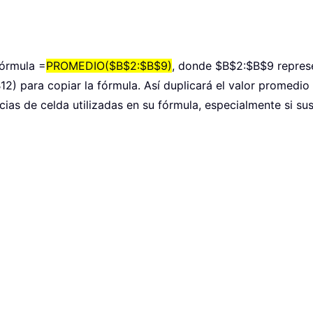
fórmula =
PROMEDIO($B$2:$B$9)
, donde $B$2:$B$9 represe
(B12) para copiar la fórmula. Así duplicará el valor promedi
as de celda utilizadas en su fórmula, especialmente si su