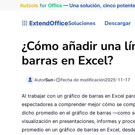
Kutools
for
Office
— Una solución, cinco potente
ExtendOffice
Soluciones
Descargar
¿Cómo añadir una lín
barras en Excel?
Autor
Sun
•
Fecha de modificación
2025-11-17
Al trabajar con un gráfico de barras en Excel par
espectadores a comprender mejor cómo se compara
dicho promedio en el gráfico de barras —como se 
visualización en presentaciones, informes y proce
promedio en un gráfico de barras en Excel, desd