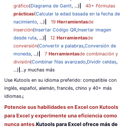
gráfico
(
Diagrama de Gantt
, ...)
|
40+ Fórmulas
prácticas
(
Calcular la edad basada en la fecha de
nacimiento
, ...)
|
19
Herramientas
de
inserción
(
Insertar Código QR
,
Insertar imagen
desde ruta
, ...)
|
12
Herramientas
de
conversión
(
Convertir a palabras
,
Conversión de
moneda
, ...)
|
7
Herramientas
de combinación y
división
(
Combinar filas avanzado
,
Dividir celdas
,
...)
|
...y muchas más
Use Kutools en su idioma preferido: compatible con
inglés, español, alemán, francés, chino y 40+ más
idiomas.¡
Potencie sus habilidades en Excel con Kutools
para Excel y experimente una eficiencia como
nunca antes.
Kutools para Excel ofrece más de