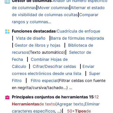
Gestor de columnas
:
Añadir un número específico
de columnas
|
Mover columnas
|
Alternar el estado
de visibilidad de columnas ocultas
|
Comparar
rangos y columnas
...
Funciones destacadas
:
Cuadrícula de enfoque
|
Vista de diseño
|
Barra de fórmulas mejorada
|
Gestor de libros y hojas
|
Biblioteca de
recursos
(Texto automático)
|
Selector de
Fecha
|
Combinar Hojas de
Cálculo
|
Cifrar/Descifrar celdas
|
Enviar
correos electrónicos desde una lista
|
Super
Filtro
|
Filtro especial
(Filtrar celdas con fuente
en negrita/cursiva/tachado...) ...
Principales conjuntos de herramientas 15
:
12
Herramientas
de texto
(
Agregar texto
,
Eliminar
caracteres específicos
, ...)
|
50+
Tipos
de