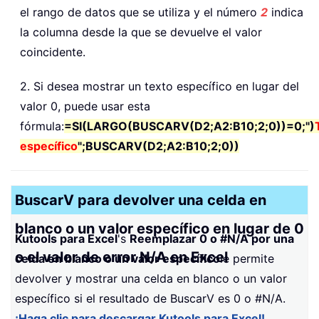
el rango de datos que se utiliza y el número
2
indica
la columna desde la que se devuelve el valor
coincidente.
2. Si desea mostrar un texto específico en lugar del
valor 0, puede usar esta
fórmula:
=SI(LARGO(BUSCARV(D2;A2:B10;2;0))=0;")
específico
";BUSCARV(D2;A2:B10;2;0))
BuscarV para devolver una celda en
blanco o un valor específico en lugar de 0
Kutools para Excel
's
Reemplazar 0 o #N/A por una
o el valor de error N/A en Excel
celda en blanco o un valor específico
le permite
devolver y mostrar una celda en blanco o un valor
específico si el resultado de BuscarV es 0 o #N/A.
¡Haga clic para descargar Kutools para Excel!