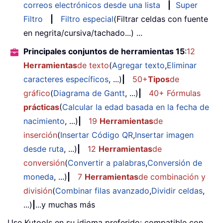
correos electrónicos desde una lista
|
Super
Filtro
|
Filtro especial
(Filtrar celdas con fuente
en negrita/cursiva/tachado...) ...
Principales conjuntos de herramientas 15
:
12
Herramientas
de texto
(
Agregar texto
,
Eliminar
caracteres específicos
, ...)
|
50+
Tipos
de
gráfico
(
Diagrama de Gantt
, ...)
|
40+ Fórmulas
prácticas
(
Calcular la edad basada en la fecha de
nacimiento
, ...)
|
19
Herramientas
de
inserción
(
Insertar Código QR
,
Insertar imagen
desde ruta
, ...)
|
12
Herramientas
de
conversión
(
Convertir a palabras
,
Conversión de
moneda
, ...)
|
7
Herramientas
de combinación y
división
(
Combinar filas avanzado
,
Dividir celdas
,
...)
|
...y muchas más
Use Kutools en su idioma preferido: compatible con