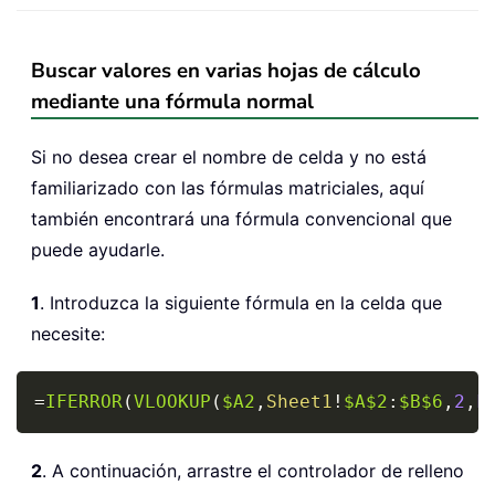
Buscar valores en varias hojas de cálculo
mediante una fórmula normal
Si no desea crear el nombre de celda y no está
familiarizado con las fórmulas matriciales, aquí
también encontrará una fórmula convencional que
puede ayudarle.
1
. Introduzca la siguiente fórmula en la celda que
necesite:
Copy
=
IFERROR
(
VLOOKUP
(
$A2
,
Sheet1
!
$A$2
:
$B$6
,
2
,
F
2
. A continuación, arrastre el controlador de relleno