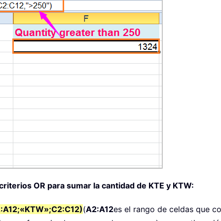
riterios OR para sumar la cantidad de KTE y KTW:
2:A12;«KTW»;C2:C12)
(
A2:A12
es el rango de celdas que con