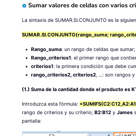
Sumar valores de celdas con varios cri
La sintaxis de SUMAR.SI.CONJUNTO es la siguien
SUMAR.SI.CONJUNTO(rango_suma; rango_criterios1
Rango_suma
: un rango de celdas que sumar;
Rango_criterios1
: el primer rango que contien
criterios1
: la primera condición que debe cum
rango_criterios2, criterios2
, ...: son rangos 
(1.) Suma de la cantidad donde el producto es 
Introduzca esta fórmula:
=SUMIFS(C2:C12,A2:A1
rango de criterios y su criterio;
B2:B12
y
James
s
pantalla: