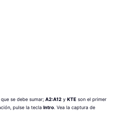
s que se debe sumar;
A2:A12
y
KTE
son el primer
ación, pulse la tecla
Intro
. Vea la captura de