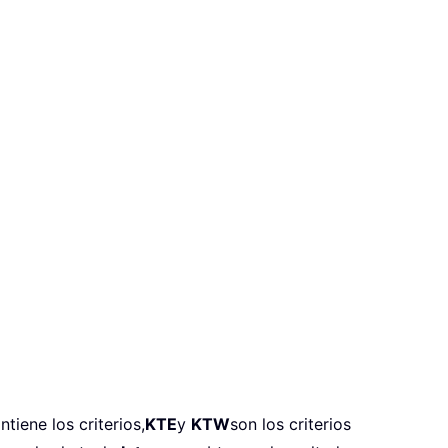
tiene los criterios,
KTE
y
KTW
son los criterios