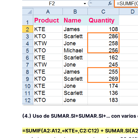
(4.) Uso de SUMAR.SI+SUMAR.SI+… con varios c
=SUMIF(A2:A12,«KTE»,C2:C12) + SUMAR.SI(A