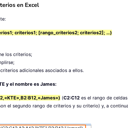
terios en Excel
te:
; criterios1; [rango_criterios2; criterios2]; …)
e los criterios;
plirse;
y criterios adicionales asociados a ellos.
KTE y el nombre es James:
2,«KTE»,B2:B12,«James»)
(
C2:C12
es el rango de celda
on el segundo rango de criterios y su criterio) y, a continu