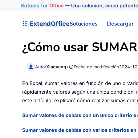
Kutools
for
Office
— Una solución, cinco potente
ExtendOffice
Soluciones
Descargar
¿Cómo usar SUMAR.SI
Autor
Xiaoyang
•
Fecha de modificación
2024-10
En Excel, sumar valores en función de uno o vari
rápidamente valores según una única condición, 
este artículo, explicaré cómo realizar sumas con u
Sumar valores de celdas con un único criterio e
Sumar valores de celdas con varios criterios en