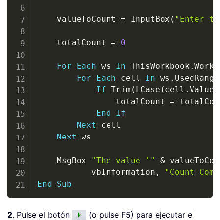
    valueToCount 
=
 InputBox
(
"Enter th
    totalCount 
=
0
For
Each
 ws 
In
 ThisWorkbook
.
Works
For
Each
 cell 
In
 ws
.
UsedRange

If
 Trim
(
LCase
(
cell
.
Value
)
                totalCount 
=
 totalCou
End
If
Next
 cell

Next
 ws

    MsgBox 
"The value '"
&
 valueToCou
           vbInformation
,
"Count Comp
End
Sub
2
. Pulse el botón
(o pulse F5) para ejecutar el