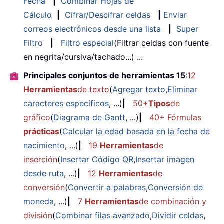
Fecha
|
Combinar Hojas de
Cálculo
|
Cifrar/Descifrar celdas
|
Enviar
correos electrónicos desde una lista
|
Super
Filtro
|
Filtro especial
(Filtrar celdas con fuente
en negrita/cursiva/tachado...) ...
Principales conjuntos de herramientas 15
:
12
Herramientas
de texto
(
Agregar texto
,
Eliminar
caracteres específicos
, ...)
|
50+
Tipos
de
gráfico
(
Diagrama de Gantt
, ...)
|
40+ Fórmulas
prácticas
(
Calcular la edad basada en la fecha de
nacimiento
, ...)
|
19
Herramientas
de
inserción
(
Insertar Código QR
,
Insertar imagen
desde ruta
, ...)
|
12
Herramientas
de
conversión
(
Convertir a palabras
,
Conversión de
moneda
, ...)
|
7
Herramientas
de combinación y
división
(
Combinar filas avanzado
,
Dividir celdas
,