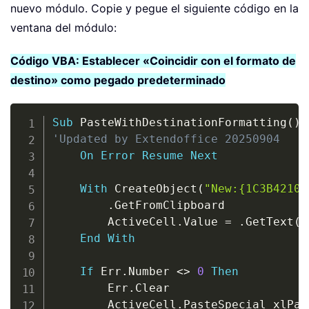
nuevo módulo. Copie y pegue el siguiente código en la
ventana del módulo:
Código VBA: Establecer «Coincidir con el formato de
destino» como pegado predeterminado
Copy
Sub
 PasteWithDestinationFormatting
(
)
'Updated by Extendoffice 20250904
On
Error
Resume
Next
With
 CreateObject
(
"New:{1C3B4210-
.
GetFromClipboard

        ActiveCell
.
Value 
=
.
GetText
(
)
End
With
If
 Err
.
Number 
<
>
0
Then
        Err
.
Clear

        ActiveCell
.
PasteSpecial xlPas