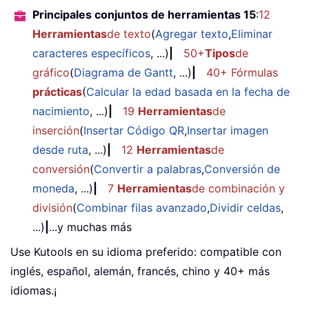
Principales conjuntos de herramientas 15
:
12
Herramientas
de texto
(
Agregar texto
,
Eliminar
caracteres específicos
, ...)
|
50+
Tipos
de
gráfico
(
Diagrama de Gantt
, ...)
|
40+ Fórmulas
prácticas
(
Calcular la edad basada en la fecha de
nacimiento
, ...)
|
19
Herramientas
de
inserción
(
Insertar Código QR
,
Insertar imagen
desde ruta
, ...)
|
12
Herramientas
de
conversión
(
Convertir a palabras
,
Conversión de
moneda
, ...)
|
7
Herramientas
de combinación y
división
(
Combinar filas avanzado
,
Dividir celdas
,
...)
|
...y muchas más
Use Kutools en su idioma preferido: compatible con
inglés, español, alemán, francés, chino y 40+ más
idiomas.¡