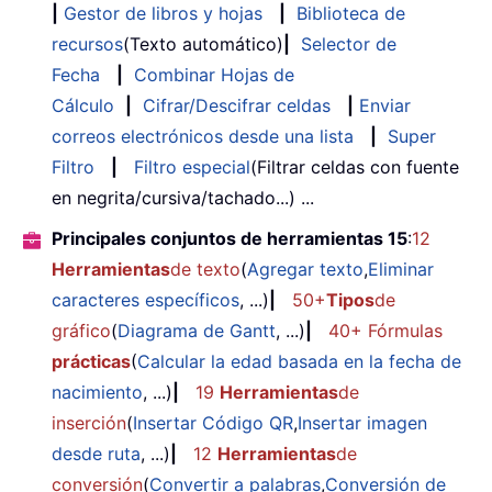
|
Gestor de libros y hojas
|
Biblioteca de
recursos
(Texto automático)
|
Selector de
Fecha
|
Combinar Hojas de
Cálculo
|
Cifrar/Descifrar celdas
|
Enviar
correos electrónicos desde una lista
|
Super
Filtro
|
Filtro especial
(Filtrar celdas con fuente
en negrita/cursiva/tachado...) ...
Principales conjuntos de herramientas 15
:
12
Herramientas
de texto
(
Agregar texto
,
Eliminar
caracteres específicos
, ...)
|
50+
Tipos
de
gráfico
(
Diagrama de Gantt
, ...)
|
40+ Fórmulas
prácticas
(
Calcular la edad basada en la fecha de
nacimiento
, ...)
|
19
Herramientas
de
inserción
(
Insertar Código QR
,
Insertar imagen
desde ruta
, ...)
|
12
Herramientas
de
conversión
(
Convertir a palabras
,
Conversión de