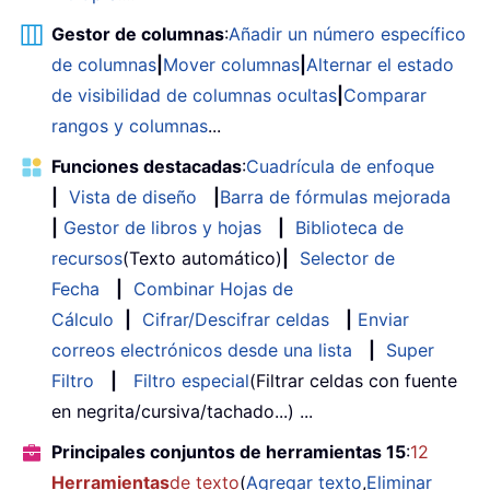
Gestor de columnas
:
Añadir un número específico
de columnas
|
Mover columnas
|
Alternar el estado
de visibilidad de columnas ocultas
|
Comparar
rangos y columnas
...
Funciones destacadas
:
Cuadrícula de enfoque
|
Vista de diseño
|
Barra de fórmulas mejorada
|
Gestor de libros y hojas
|
Biblioteca de
recursos
(Texto automático)
|
Selector de
Fecha
|
Combinar Hojas de
Cálculo
|
Cifrar/Descifrar celdas
|
Enviar
correos electrónicos desde una lista
|
Super
Filtro
|
Filtro especial
(Filtrar celdas con fuente
en negrita/cursiva/tachado...) ...
Principales conjuntos de herramientas 15
:
12
Herramientas
de texto
(
Agregar texto
,
Eliminar