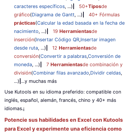
caracteres específicos
, ...)
|
50+
Tipos
de
gráfico
(
Diagrama de Gantt
, ...)
|
40+ Fórmulas
prácticas
(
Calcular la edad basada en la fecha de
nacimiento
, ...)
|
19
Herramientas
de
inserción
(
Insertar Código QR
,
Insertar imagen
desde ruta
, ...)
|
12
Herramientas
de
conversión
(
Convertir a palabras
,
Conversión de
moneda
, ...)
|
7
Herramientas
de combinación y
división
(
Combinar filas avanzado
,
Dividir celdas
,
...)
|
...y muchas más
Use Kutools en su idioma preferido: compatible con
inglés, español, alemán, francés, chino y 40+ más
idiomas.¡
Potencie sus habilidades en Excel con Kutools
para Excel y experimente una eficiencia como