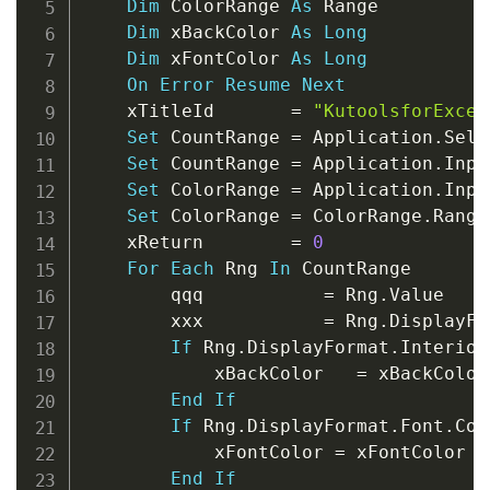
Dim
 ColorRange 
As
 Range

Dim
 xBackColor 
As
Long
Dim
 xFontColor 
As
Long
On
Error
Resume
Next
	xTitleId       
=
"KutoolsforExcel
Set
 CountRange 
=
 Application
.
Sele
Set
 CountRange 
=
 Application
.
Inpu
Set
 ColorRange 
=
 Application
.
Inpu
Set
 ColorRange 
=
 ColorRange
.
Range
	xReturn        
=
0
For
Each
 Rng 
In
 CountRange

		qqq           
=
 Rng
.
Value

		xxx           
=
 Rng
.
DisplayFo
If
 Rng
.
DisplayFormat
.
Interior
			xBackColor   
=
 xBackColor
End
If
If
 Rng
.
DisplayFormat
.
Font
.
Col
			xFontColor 
=
 xFontColor 
+
End
If