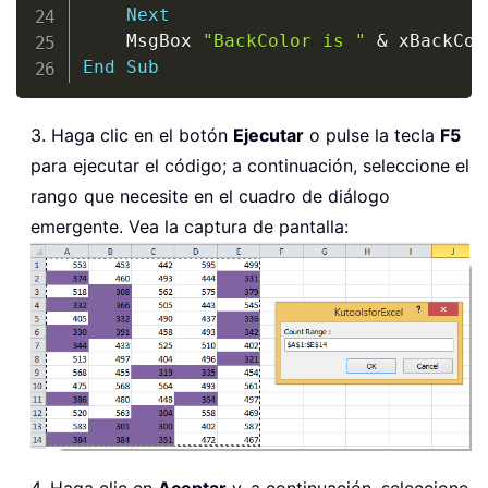
Next
	MsgBox 
"BackColor is "
&
 xBackCol
End
Sub
3. Haga clic en el botón
Ejecutar
o pulse la tecla
F5
para ejecutar el código; a continuación, seleccione el
rango que necesite en el cuadro de diálogo
emergente. Vea la captura de pantalla:
4. Haga clic en
Aceptar
y, a continuación, seleccione