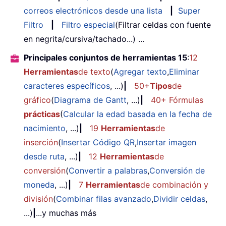
correos electrónicos desde una lista
|
Super
Filtro
|
Filtro especial
(Filtrar celdas con fuente
en negrita/cursiva/tachado...) ...
Principales conjuntos de herramientas 15
:
12
Herramientas
de texto
(
Agregar texto
,
Eliminar
caracteres específicos
, ...)
|
50+
Tipos
de
gráfico
(
Diagrama de Gantt
, ...)
|
40+ Fórmulas
prácticas
(
Calcular la edad basada en la fecha de
nacimiento
, ...)
|
19
Herramientas
de
inserción
(
Insertar Código QR
,
Insertar imagen
desde ruta
, ...)
|
12
Herramientas
de
conversión
(
Convertir a palabras
,
Conversión de
moneda
, ...)
|
7
Herramientas
de combinación y
división
(
Combinar filas avanzado
,
Dividir celdas
,
...)
|
...y muchas más