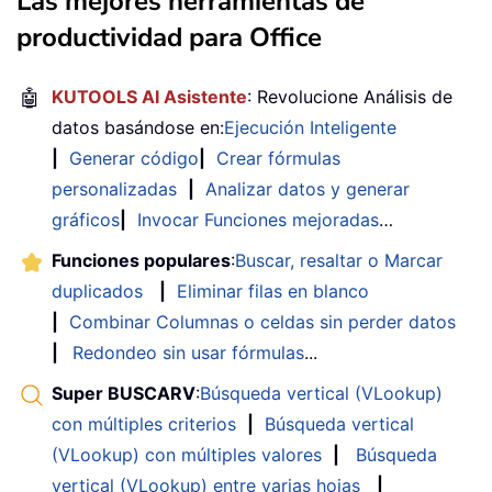
Las mejores herramientas de
productividad para Office
🤖
KUTOOLS AI Asistente
: Revolucione Análisis de
datos basándose en:
Ejecución Inteligente
|
Generar código
|
Crear fórmulas
personalizadas
|
Analizar datos y generar
gráficos
|
Invocar Funciones mejoradas
…
Funciones populares
:
Buscar, resaltar o Marcar
duplicados
|
Eliminar filas en blanco
|
Combinar Columnas o celdas sin perder datos
|
Redondeo sin usar fórmulas
...
Super BUSCARV
:
Búsqueda vertical (VLookup)
con múltiples criterios
|
Búsqueda vertical
(VLookup) con múltiples valores
|
Búsqueda
vertical (VLookup) entre varias hojas
|