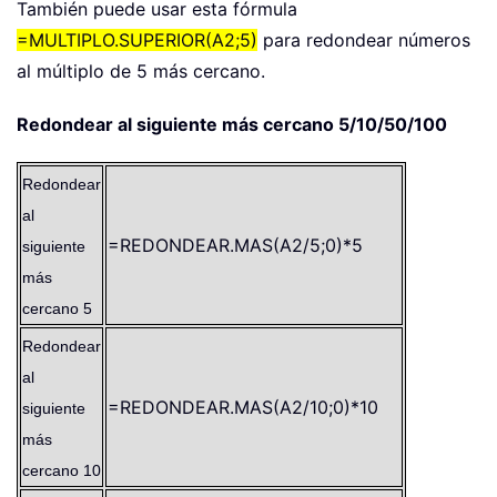
También puede usar esta fórmula
=MULTIPLO.SUPERIOR(A2;5)
para redondear números
al múltiplo de 5 más cercano.
Redondear al siguiente más cercano 5/10/50/100
Redondear
al
=REDONDEAR.MAS(A2/5;0)*5
siguiente
más
cercano 5
Redondear
al
=REDONDEAR.MAS(A2/10;0)*10
siguiente
más
cercano 10