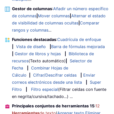
Gestor de columnas
:
Añadir un número específico
de columnas
|
Mover columnas
|
Alternar el estado
de visibilidad de columnas ocultas
|
Comparar
rangos y columnas
...
Funciones destacadas
:
Cuadrícula de enfoque
|
Vista de diseño
|
Barra de fórmulas mejorada
|
Gestor de libros y hojas
|
Biblioteca de
recursos
(Texto automático)
|
Selector de
Fecha
|
Combinar Hojas de
Cálculo
|
Cifrar/Descifrar celdas
|
Enviar
correos electrónicos desde una lista
|
Super
Filtro
|
Filtro especial
(Filtrar celdas con fuente
en negrita/cursiva/tachado...) ...
Principales conjuntos de herramientas 15
:
12
Herramientas
de texto
(
Agregar texto
,
Eliminar