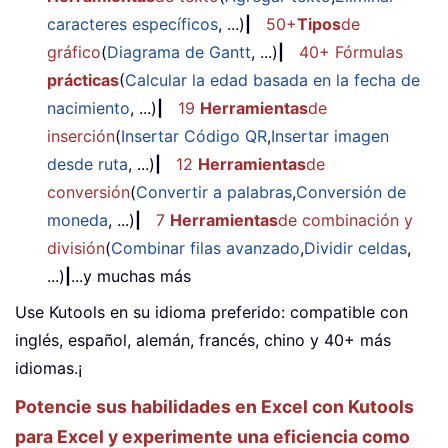
caracteres específicos
, ...)
|
50+
Tipos
de
gráfico
(
Diagrama de Gantt
, ...)
|
40+ Fórmulas
prácticas
(
Calcular la edad basada en la fecha de
nacimiento
, ...)
|
19
Herramientas
de
inserción
(
Insertar Código QR
,
Insertar imagen
desde ruta
, ...)
|
12
Herramientas
de
conversión
(
Convertir a palabras
,
Conversión de
moneda
, ...)
|
7
Herramientas
de combinación y
división
(
Combinar filas avanzado
,
Dividir celdas
,
...)
|
...y muchas más
Use Kutools en su idioma preferido: compatible con
inglés, español, alemán, francés, chino y 40+ más
idiomas.¡
Potencie sus habilidades en Excel con Kutools
para Excel y experimente una eficiencia como