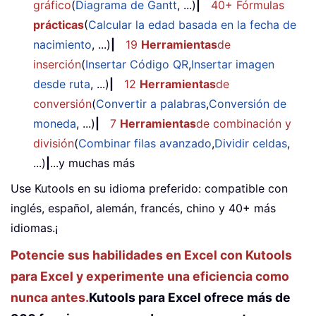
gráfico
(
Diagrama de Gantt
, ...)
|
40+ Fórmulas
prácticas
(
Calcular la edad basada en la fecha de
nacimiento
, ...)
|
19
Herramientas
de
inserción
(
Insertar Código QR
,
Insertar imagen
desde ruta
, ...)
|
12
Herramientas
de
conversión
(
Convertir a palabras
,
Conversión de
moneda
, ...)
|
7
Herramientas
de combinación y
división
(
Combinar filas avanzado
,
Dividir celdas
,
...)
|
...y muchas más
Use Kutools en su idioma preferido: compatible con
inglés, español, alemán, francés, chino y 40+ más
idiomas.¡
Potencie sus habilidades en Excel con Kutools
para Excel y experimente una eficiencia como
nunca antes.
Kutools para Excel ofrece más de