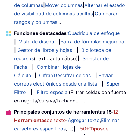
de columnas
|
Mover columnas
|
Alternar el estado
de visibilidad de columnas ocultas
|
Comparar
rangos y columnas
...
Funciones destacadas
:
Cuadrícula de enfoque
|
Vista de diseño
|
Barra de fórmulas mejorada
|
Gestor de libros y hojas
|
Biblioteca de
recursos
(Texto automático)
|
Selector de
Fecha
|
Combinar Hojas de
Cálculo
|
Cifrar/Descifrar celdas
|
Enviar
correos electrónicos desde una lista
|
Super
Filtro
|
Filtro especial
(Filtrar celdas con fuente
en negrita/cursiva/tachado...) ...
Principales conjuntos de herramientas 15
:
12
Herramientas
de texto
(
Agregar texto
,
Eliminar
caracteres específicos
, ...)
|
50+
Tipos
de