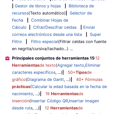
|
Gestor de libros y hojas
|
Biblioteca de
recursos
(Texto automático)
|
Selector de
Fecha
|
Combinar Hojas de
Cálculo
|
Cifrar/Descifrar celdas
|
Enviar
correos electrónicos desde una lista
|
Super
Filtro
|
Filtro especial
(Filtrar celdas con fuente
en negrita/cursiva/tachado...) ...
Principales conjuntos de herramientas 15
:
12
Herramientas
de texto
(
Agregar texto
,
Eliminar
caracteres específicos
, ...)
|
50+
Tipos
de
gráfico
(
Diagrama de Gantt
, ...)
|
40+ Fórmulas
prácticas
(
Calcular la edad basada en la fecha de
nacimiento
, ...)
|
19
Herramientas
de
inserción
(
Insertar Código QR
,
Insertar imagen
desde ruta
, ...)
|
12
Herramientas
de