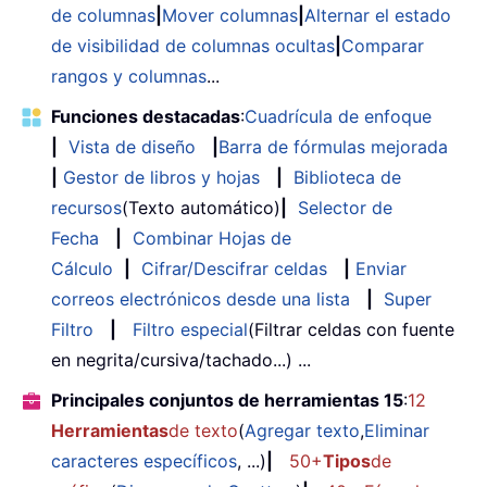
de columnas
|
Mover columnas
|
Alternar el estado
de visibilidad de columnas ocultas
|
Comparar
rangos y columnas
...
Funciones destacadas
:
Cuadrícula de enfoque
|
Vista de diseño
|
Barra de fórmulas mejorada
|
Gestor de libros y hojas
|
Biblioteca de
recursos
(Texto automático)
|
Selector de
Fecha
|
Combinar Hojas de
Cálculo
|
Cifrar/Descifrar celdas
|
Enviar
correos electrónicos desde una lista
|
Super
Filtro
|
Filtro especial
(Filtrar celdas con fuente
en negrita/cursiva/tachado...) ...
Principales conjuntos de herramientas 15
:
12
Herramientas
de texto
(
Agregar texto
,
Eliminar
caracteres específicos
, ...)
|
50+
Tipos
de