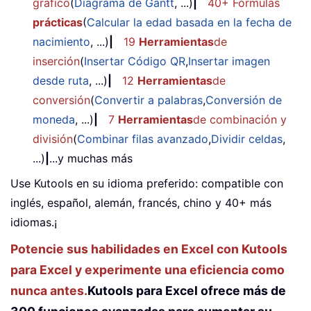
gráfico
(
Diagrama de Gantt
, ...)
|
40+ Fórmulas
prácticas
(
Calcular la edad basada en la fecha de
nacimiento
, ...)
|
19
Herramientas
de
inserción
(
Insertar Código QR
,
Insertar imagen
desde ruta
, ...)
|
12
Herramientas
de
conversión
(
Convertir a palabras
,
Conversión de
moneda
, ...)
|
7
Herramientas
de combinación y
división
(
Combinar filas avanzado
,
Dividir celdas
,
...)
|
...y muchas más
Use Kutools en su idioma preferido: compatible con
inglés, español, alemán, francés, chino y 40+ más
idiomas.¡
Potencie sus habilidades en Excel con Kutools
para Excel y experimente una eficiencia como
nunca antes.
Kutools para Excel ofrece más de