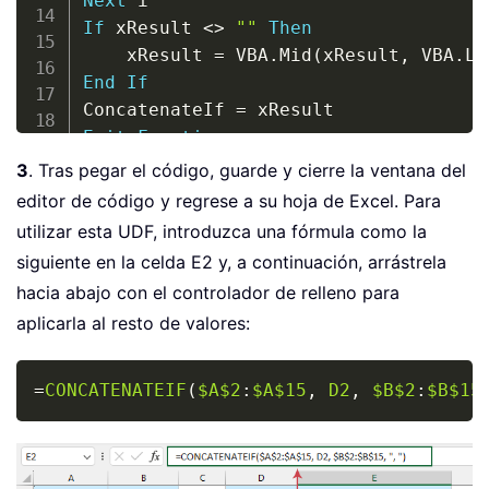
Next
If
 xResult 
<
>
""
Then
    xResult 
=
 VBA
.
Mid
(
xResult
,
 VBA
.
Le
End
If
ConcatenateIf 
=
Exit
Function
End
Function
3
. Tras pegar el código, guarde y cierre la ventana del
editor de código y regrese a su hoja de Excel. Para
utilizar esta UDF, introduzca una fórmula como la
siguiente en la celda E2 y, a continuación, arrástrela
hacia abajo con el controlador de relleno para
aplicarla al resto de valores:
Copy
=
CONCATENATEIF
(
$A$2
:
$A$15
,
D2
,
$B$2
:
$B$15