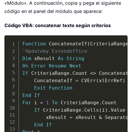
«Módulo». A continuación, copia y pega el siguiente
código en el panel del módulo que aparece:
Código VBA: concatenar texto según criterios
Copy
Function
 ConcatenateIf
(
CriteriaRange 
'Updateby Extendoffice
Dim
 xResult 
As
String
On
Error
Resume
Next
If
 CriteriaRange
.
Count 
<
>
 Concatenate
    ConcatenateIf 
=
 CVErr
(
xlErrRef
)
Exit
Function
End
If
For
 i 
=
1
To
 CriteriaRange
.
Count

If
 CriteriaRange
.
Cells
(
i
)
.
Value 
=
        xResult 
=
 xResult 
&
 Separator
End
If