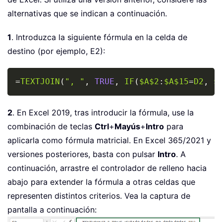
alternativas que se indican a continuación.
1
. Introduzca la siguiente fórmula en la celda de
destino (por ejemplo, E2):
Copy
=
TEXTJOIN
(
", "
,
TRUE
,
IF
(
$A$2
:
$A$15
=
D2
,
$
2
. En Excel 2019, tras introducir la fórmula, use la
combinación de teclas
Ctrl
+
Mayús
+
Intro
para
aplicarla como fórmula matricial. En Excel 365/2021 y
versiones posteriores, basta con pulsar
Intro
. A
continuación, arrastre el controlador de relleno hacia
abajo para extender la fórmula a otras celdas que
representen distintos criterios. Vea la captura de
pantalla a continuación: