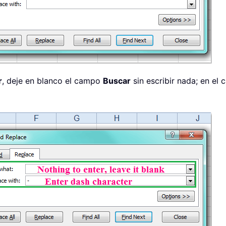
r
, deje en blanco el campo
Buscar
sin escribir nada; en el