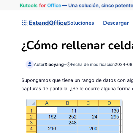
Kutools
for
Office
— Una solución, cinco potente
ExtendOffice
Soluciones
Descargar
¿Cómo rellenar celd
Autor
Xiaoyang
•
Fecha de modificación
2024-08
Supongamos que tiene un rango de datos con algun
capturas de pantalla. ¿Se le ocurre alguna forma 