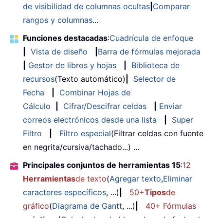
de visibilidad de columnas ocultas
|
Comparar
rangos y columnas
...
Funciones destacadas
:
Cuadrícula de enfoque
|
Vista de diseño
|
Barra de fórmulas mejorada
|
Gestor de libros y hojas
|
Biblioteca de
recursos
(Texto automático)
|
Selector de
Fecha
|
Combinar Hojas de
Cálculo
|
Cifrar/Descifrar celdas
|
Enviar
correos electrónicos desde una lista
|
Super
Filtro
|
Filtro especial
(Filtrar celdas con fuente
en negrita/cursiva/tachado...) ...
Principales conjuntos de herramientas 15
:
12
Herramientas
de texto
(
Agregar texto
,
Eliminar
caracteres específicos
, ...)
|
50+
Tipos
de
gráfico
(
Diagrama de Gantt
, ...)
|
40+ Fórmulas