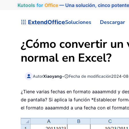
Kutools
for
Office
— Una solución, cinco potente
ExtendOffice
Soluciones
Descargar
¿Cómo convertir un
normal en Excel?
Autor
Xiaoyang
•
Fecha de modificación
2024-08
¿Tiene varias fechas en formato aaaammdd y dese
de pantalla? Si aplica la función *Establecer f
el formato aaaammdd a una fecha con el formato