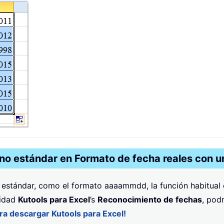
o estándar en Formato de fecha reales con un
o estándar, como el formato aaaammdd, la función habitual
lidad
Kutools para Excel
’s
Reconocimiento de fechas
, pod
ara descargar Kutools para Excel!